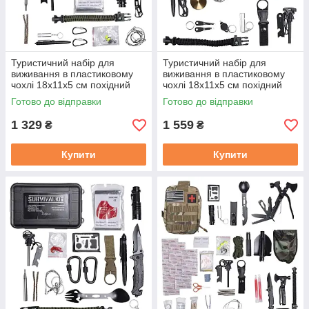
Туристичний набір для
Туристичний набір для
виживання в пластиковому
виживання в пластиковому
чохлі 18х11х5 см похідний
чохлі 18х11х5 см похідний
набір інструментів для
набір інструментів для
Готово до відправки
Готово до відправки
кемпінгу Lugi HP-D-1
кемпінгу Lugi HP-D-2
1 329
1 559
₴
₴
Купити
Купити