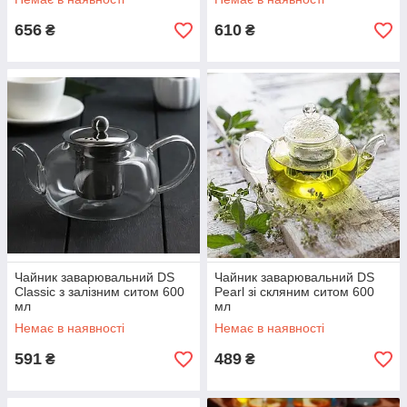
656
610
₴
₴
Чайник заварювальний DS
Чайник заварювальний DS
Classic з залізним ситом 600
Pearl зі скляним ситом 600
мл
мл
Немає в наявності
Немає в наявності
591
489
₴
₴