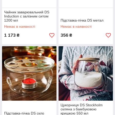
Чайник заварювальний DS
Induction c залізним ситом
1200 мл
Підставка-пічка DS метал
Немає в наявності
Немає в наявності
1 173
356
₴
₴
Цукорниця DS Stockholm
скляна з бамбуковою
Підставка-пічка DS скло
кришкою 550 мл