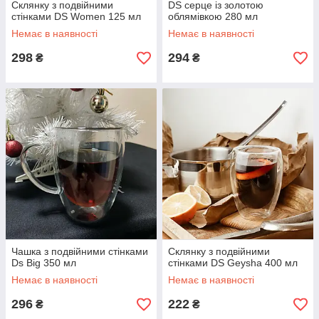
Склянку з подвійними
DS серце із золотою
стінками DS Women 125 мл
облямівкою 280 мл
Немає в наявності
Немає в наявності
298
294
₴
₴
Чашка з подвійними стінками
Склянку з подвійними
Ds Big 350 мл
стінками DS Geysha 400 мл
Немає в наявності
Немає в наявності
296
222
₴
₴