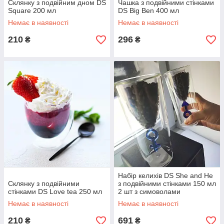
Склянку з подвійним дном DS
Чашка з подвійними стінками
Square 200 мл
DS Big Ben 400 мл
Немає в наявності
Немає в наявності
210
296
₴
₴
Набір келихів DS She and He
Склянку з подвійними
з подвійними стінками 150 мл
стінками DS Love tea 250 мл
2 шт з симоволами
Немає в наявності
Немає в наявності
210
691
₴
₴