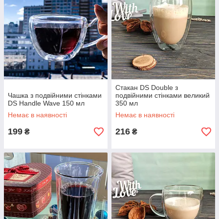
Стакан DS Double з
Чашка з подвійними стінками
подвійними стінками великий
DS Handle Wave 150 мл
350 мл
Немає в наявності
Немає в наявності
199
216
₴
₴