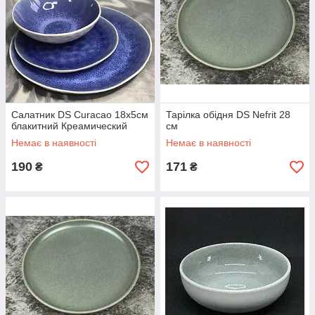
Салатник DS Curacao 18х5см
Тарілка обідня DS Nefrit 28
блакитний Креамический
см
Немає в наявності
Немає в наявності
190
171
₴
₴