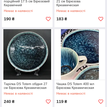
порційний 17.5 см Бірюзовий
21 см Бірюзова
Керамічний
Креамическая
Немає в наявності
Немає в наявності
190
183
₴
₴
Тарілка DS Totem обідня 27
Чашка DS Totem 400 мл
см Бірюзова Креамическая
Бірюзова Креамическая
Немає в наявності
Немає в наявності
240
119
₴
₴