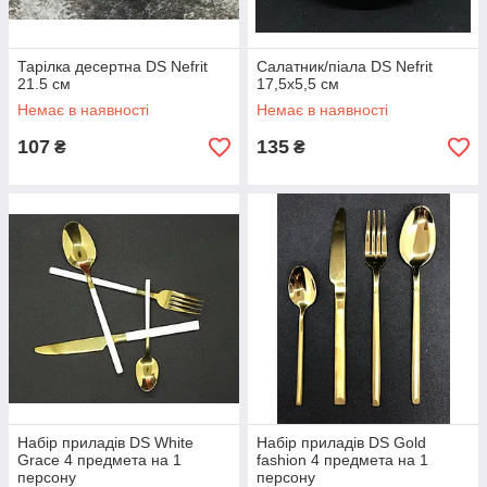
Тарілка десертна DS Nefrit
Салатник/піала DS Nefrit
21.5 см
17,5х5,5 см
Немає в наявності
Немає в наявності
107
135
₴
₴
Набір приладів DS White
Набір приладів DS Gold
Grace 4 предмета на 1
fashion 4 предмета на 1
персону
персону