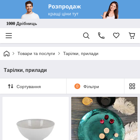
𝟏𝟎𝟎𝟎 Дрібниць
Товари та послуги
Тарілки, прилади
Тарілки, прилади
Сортування
0
Фільтри