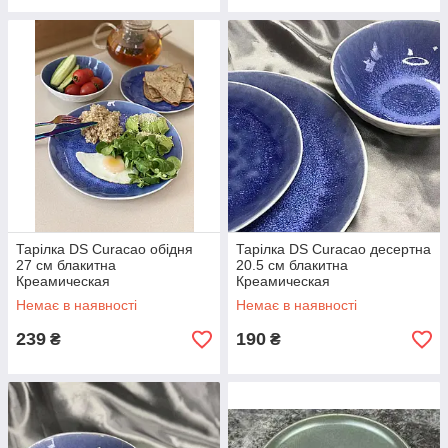
Тарілка DS Curacao обідня
Тарілка DS Curacao десертна
27 см блакитна
20.5 см блакитна
Креамическая
Креамическая
Немає в наявності
Немає в наявності
239
190
₴
₴