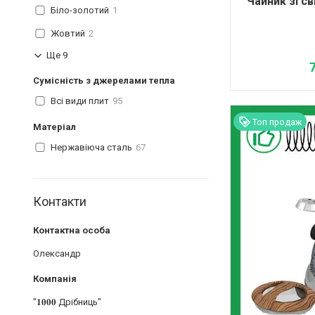
Чайник зі с
Біло-золотий
1
Жовтий
2
Ще 9
Сумісність з джерелами тепла
Всі види плит
95
Топ продаж
Матеріал
Нержавіюча сталь
67
Контакти
Олександр
"𝟏𝟎𝟎𝟎 Дрібниць"