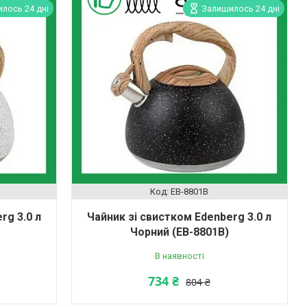
лось 24 дні
Залишилось 24 дні
EB-8801B
rg 3.0 л
Чайник зі свистком Edenberg 3.0 л
Чорний (EB-8801B)
В наявності
734 ₴
804 ₴