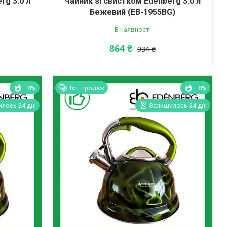
rg 3.0 л
Чайник зі свистком Edenberg 3.0 л
Бежевий (EB-1955BG)
В наявності
864 ₴
934 ₴
–8%
Топ продаж
–8%
лось 24 дні
Залишилось 24 дні