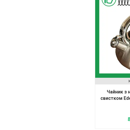
Чайник з 
свистком Ede