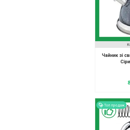
Чайник зі с
Сіри
Топ продаж