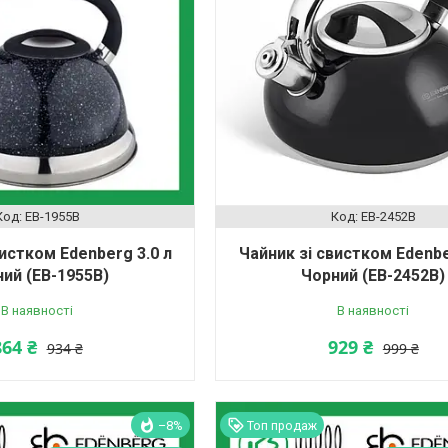
EB-1955B
EB-2452B
вистком Edenberg 3.0 л
Чайник зі свистком Edenbe
ий (EB-1955B)
Чорний (EB-2452B)
В наявності
В наявності
864 ₴
929 ₴
934 ₴
999 ₴
–8%
Топ продаж