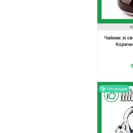
Чайник зі с
Коричн
Топ продаж