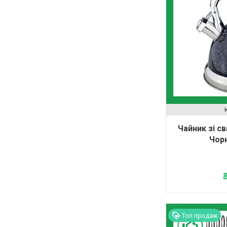
Чайник зі с
Чорн
Топ продаж