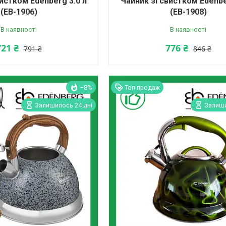
вистком Edenberg 3.0 л
Чайник зі свистком Edenbe
(EB-1906)
(EB-1908)
В наявності
В наявності
721 ₴
776 ₴
791 ₴
846 ₴
–8%
Топ продаж
Залишилось 24 дні
Залиши