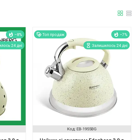
–8%
Топ продаж
–7%
лось 24 дні
Залишилось 24 дні
EB-1955BG