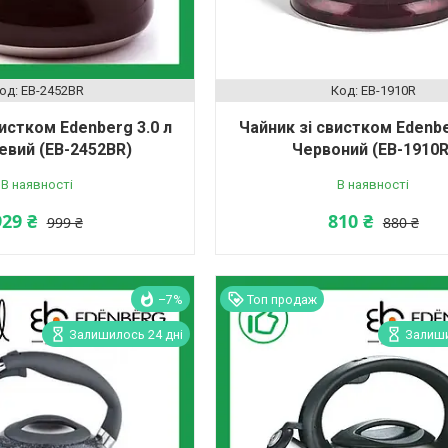
EB-2452BR
EB-1910R
вистком Edenberg 3.0 л
Чайник зі свистком Edenbe
евий (EB-2452BR)
Червоний (EB-1910R
В наявності
В наявності
929 ₴
810 ₴
999 ₴
880 ₴
–7%
Топ продаж
Залишилось 24 дні
Залиши