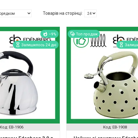
–9%
Топ продаж
Залишилось 24 дні
Залиши
EB-1906
EB-1908