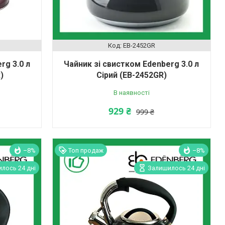
EB-2452GR
rg 3.0 л
Чайник зі свистком Edenberg 3.0 л
)
Сірий (EB-2452GR)
В наявності
929 ₴
999 ₴
–8%
Топ продаж
–8%
лось 24 дні
Залишилось 24 дні