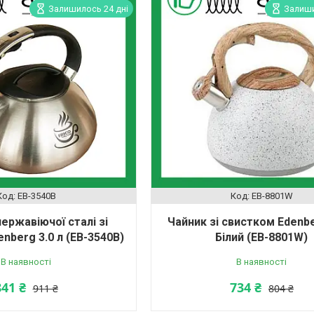
Залишилось 24 дні
Залиши
EB-3540B
EB-8801W
нержавіючої сталі зі
Чайник зі свистком Edenbe
nberg 3.0 л (EB-3540B)
Білий (EB-8801W)
В наявності
В наявності
841 ₴
734 ₴
911 ₴
804 ₴