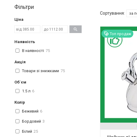
Фільтри
Ціна
Топ продаж
Наявність
В наявності
75
Акція
Товари зі знижками
75
Об`єм
1.5 л
6
Колір
Бежевий
6
Бордовий
3
Білий
25