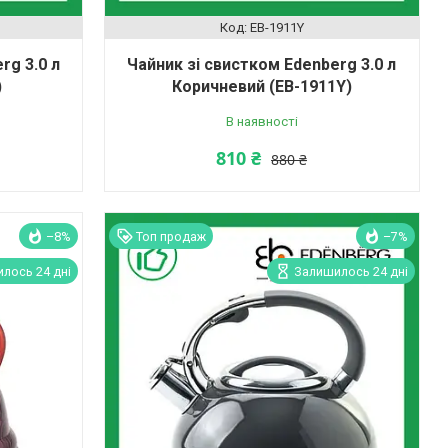
EB-1911Y
rg 3.0 л
Чайник зі свистком Edenberg 3.0 л
)
Коричневий (EB-1911Y)
В наявності
810 ₴
880 ₴
–8%
Топ продаж
–7%
лось 24 дні
Залишилось 24 дні