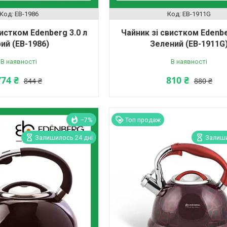
EB-1986
EB-1911G
вистком Edenberg 3.0 л
Чайник зі свистком Edenbe
рий (EB-1986)
Зелений (EB-1911G
В наявності
В наявності
774 ₴
810 ₴
844 ₴
880 ₴
–7%
Топ продаж
Залишилось 24 дні
Залиши