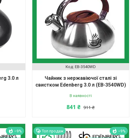
EB-3540WD
rg 3.0 л
Чайник з нержавіючої сталі зі
свистком Edenberg 3.0 л (EB-3540WD)
В наявності
841 ₴
911 ₴
–9%
Топ продаж
–9%