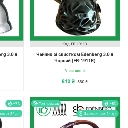
EB-1911B
rg 3.0 л
Чайник зі свистком Edenberg 3.0 л
)
Чорний (EB-1911B)
В наявності
810 ₴
880 ₴
–7%
Топ продаж
–8%
лось 24 дні
Залишилось 24 дні