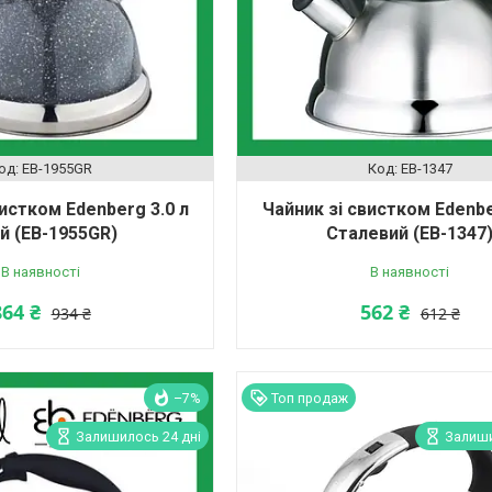
EB-1955GR
EB-1347
вистком Edenberg 3.0 л
Чайник зі свистком Edenbe
й (EB-1955GR)
Сталевий (EB-1347
В наявності
В наявності
864 ₴
562 ₴
934 ₴
612 ₴
–7%
Топ продаж
Залишилось 24 дні
Залиши