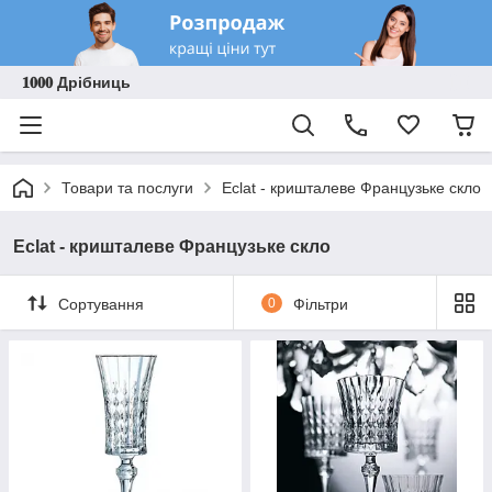
𝟏𝟎𝟎𝟎 Дрібниць
Товари та послуги
Eclat - кришталеве Французьке скло
Eclat - кришталеве Французьке скло
Сортування
0
Фільтри