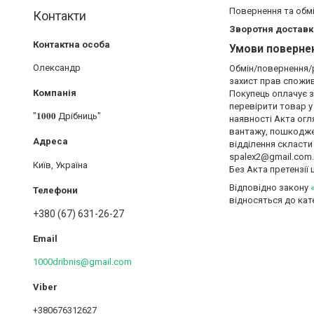
Повернення та обм
Контакти
Зворотня доставк
Умови повернен
Олександр
Обмін/повернення/р
захист прав спожива
Покупець оплачує з
перевірити товар у
"𝟏𝟎𝟎𝟎 Дрібниць"
наявності Акта огл
вантажу, пошкоджен
відділення скласти
spalex2@gmail.com. 
Київ, Україна
Без Акта претензії
Відповідно закону
відносяться до кат
+380 (67) 631-26-27
1000dribnis@gmail.com
+380676312627