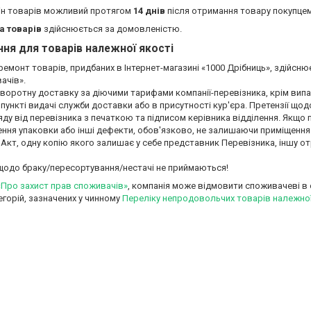
ін товарів можливий протягом
14 днів
після отримання товару покупцем
а товарів
здійснюється за домовленістю.
ня для товарів належної якості
емонт товарів, придбаних в Інтернет-магазині «1000 Дрібниць», здійсню
чів». 

воротну доставку за діючими тарифами компанії-перевізника, крім випа
 пункті видачі служби доставки або в присутності кур'єра. Претензії щ
яду від перевізника з печаткою та підписом керівника відділення. Якщ
ня упаковки або інші дефекти, обов'язково, не залишаючи приміщення ві
 Акт, одну копію якого залишає у себе представник Перевізника, іншу от


 щодо браку/пересортування/нестачі не приймаються!
«Про захист прав споживачів»
, компанія може відмовити споживачеві в 
егорій, зазначених у чинному
Переліку непродовольчих товарів належної 