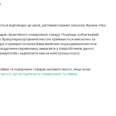
.
ється відповідно до умов, регламентованих Законом України «Про 
дків гарантійного повернення товару. Покупець зобов'язаний 
одо браку/пересортування/нестачі приймаються виключно за 
о при отриманні посилки Вами виявлені пошкодження/нестача 
дділення перевізника, вимагайте у співробітників даного 
римуєте Ви і надсилаєте нам на електронну пошту 
обміні та поверненні товарів належної якості, якщо вони
якості, що не підлягають поверненню та обміну
.