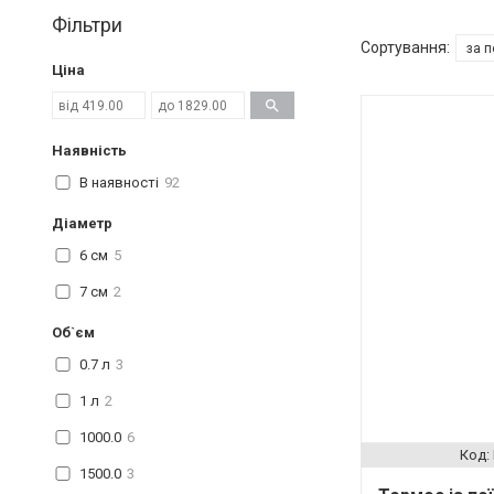
Фільтри
Ціна
Наявність
В наявності
92
Діаметр
6 см
5
7 см
2
Об`єм
0.7 л
3
1 л
2
1000.0
6
1500.0
3