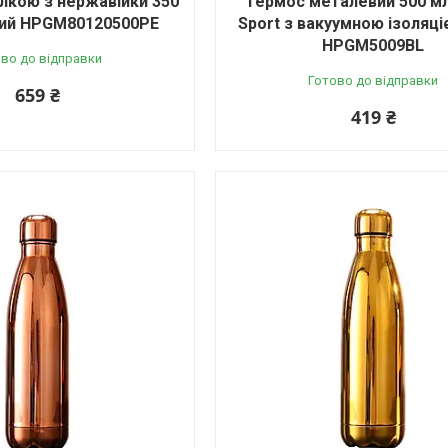
їлкою з нержавійки 350
Термос металевий 500 мл
ий HPGM80120500PE
Sport з вакуумною ізоляці
HPGM5009BL
во до відправки
Готово до відправки
659 ₴
419 ₴