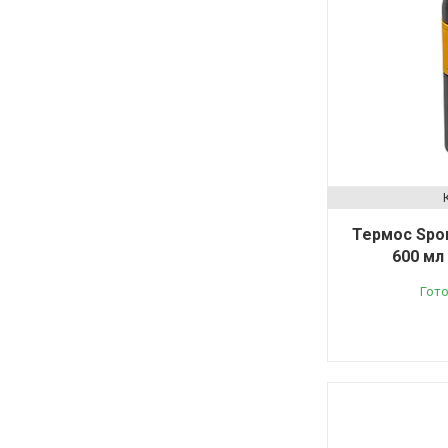
Термос Spor
600 мл
Гото