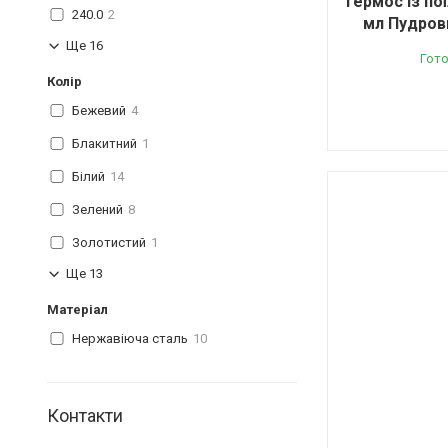
Термос із по
240.0
2
мл Пудров
Ще 16
Гото
Колір
Бежевий
4
Блакитний
1
Білий
14
Зелений
8
Золотистий
1
Ще 13
Матеріал
Нержавіюча сталь
10
Контакти