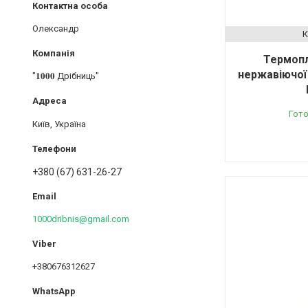
Олександр
Термопл
нержавіючої 
"𝟏𝟎𝟎𝟎 Дрібниць"
Гото
Київ, Україна
+380 (67) 631-26-27
1000dribnis@gmail.com
+380676312627