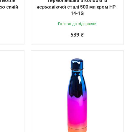
 Bottle
Термопляшка з колбою із
єю синій
нержавіючої сталі 500 мл хром HP-
14-1G
Готово до відправки
539 ₴