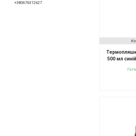
+380676312627
Термопляшка
500 мл сині
Гото