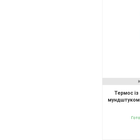
Термос із
мундштуком 
Гото