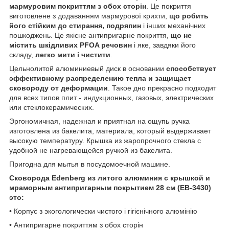
мармуровим покриттям з обох сторін
. Це покриття
виготовлене з додаванням мармурової крихти,
що робить
його стійким до стирання, подряпин
і інших механічних
пошкоджень. Це якісне антипригарне покриття,
що не
містить шкідливих PFOA речовин
і яке, завдяки його
складу,
легко мити і чистити
.
Цельнолитой алюминиевый диск в основании
способствует
эффективному распределению тепла и защищает
сковороду от деформации
. Такое дно прекрасно подходит
для всех типов плит - индукционных, газовых, электрических
или стеклокерамических.
Эргономичная, надежная и приятная на ощупь ручка
изготовлена из бакелита, материала, который выдерживает
высокую температуру. Крышка из жаропрочного стекла с
удобной не нагревающейся ручкой из бакелита.
Пригодна для мытья в посудомоечной машине.
Сковорода Edenberg из литого алюминия с крышкой и
мраморным антипригарным покрытием 28 см (EB-3430)
это:
• Корпус з экогологически чистого і гігієнічного алюмінію
• Антипригарне покриттям з обох сторін