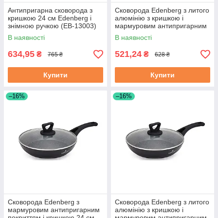
Антипригарна сковорода з
Сковорода Edenberg з литого
кришкою 24 см Edenberg і
алюмінію з кришкою і
знімною ручкою (EB-13003)
мармуровим антипригарним
покриттям 22 см (EB-7453)
В наявності
В наявності
634,95
521,24
₴
₴
765 ₴
628 ₴
Купити
Купити
–16%
–16%
Сковорода Edenberg з
Сковорода Edenberg з литого
мармуровим антипригарним
алюмінію з кришкою і
покриттям і кришкою 24 см
мармуровим антипригарним