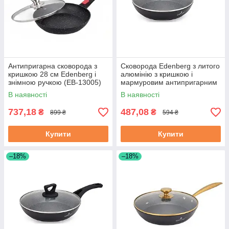
Антипригарна сковорода з
Сковорода Edenberg з литого
кришкою 28 см Edenberg і
алюмінію з кришкою і
знімною ручкою (EB-13005)
мармуровим антипригарним
покриттям 20 см (EB-7452)
В наявності
В наявності
737,18
487,08
₴
₴
899 ₴
594 ₴
Купити
Купити
–18%
–18%