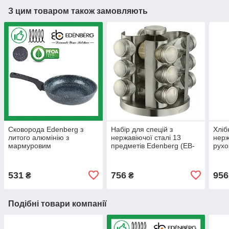
З цим товаром також замовляють
Сковорода Edenberg з
Набір для спецій з
Хліб
литого алюмінію з
нержавіючої сталі 13
нерж
мармуровим
предметів Edenberg (EB-
рухо
антипригарним покриттям
4021)
079)
28 см Зелений (EB-
3408G)
531
756
956
₴
₴
Подібні товари компанії