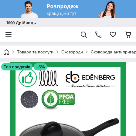
𝟏𝟎𝟎𝟎 Дрібниць
Товари та послуги
Сковороди
Сковорода антипригар
Топ продажів
–6%