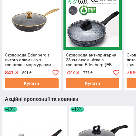
Сковорода Edenberg з
Сковорода антипригарна
Сков
литого алюмінію з
28 см алюмінієва з
лито
кришкою і мармуровим
кришкою Edenberg (EB-
криш
антипригарним покриттям
3440)
анти
841
727
769
₴
₴
891 ₴
777 ₴
22 см (EB-3417)
28 с
Купити
Купити
Акційні пропозиції та новинки
–18%
–18%