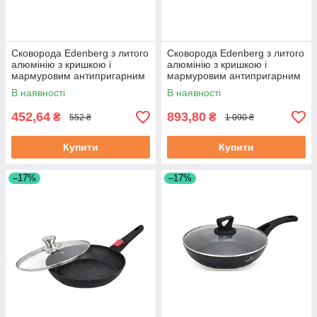
Сковорода Edenberg з литого
Сковорода Edenberg з литого
алюмінію з кришкою і
алюмінію з кришкою і
мармуровим антипригарним
мармуровим антипригарним
покриттям 18 см (EB-7451)
покриттям 28 см (EB-3420)
В наявності
В наявності
452,64
893,80
₴
₴
552 ₴
1 090 ₴
Купити
Купити
–17%
–17%