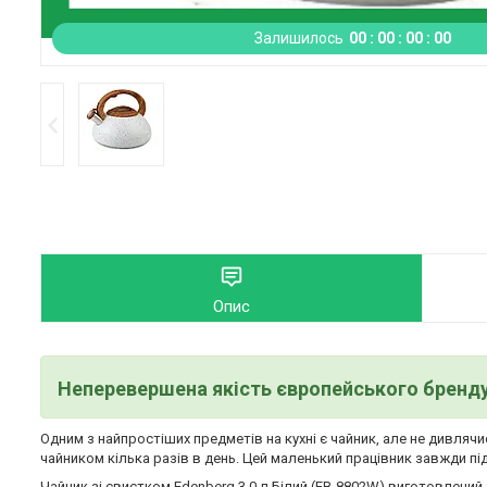
Залишилось
0
0
0
0
0
0
0
0
Опис
Неперевершена якість європейського бренд
Одним з найпростіших предметів на кухні є чайник, але не дивляч
чайником кілька разів в день. Цей маленький працівник завжди під 
Чайник зі свистком Edenberg 3.0 л Білий (EB-8802W) виготовлений з