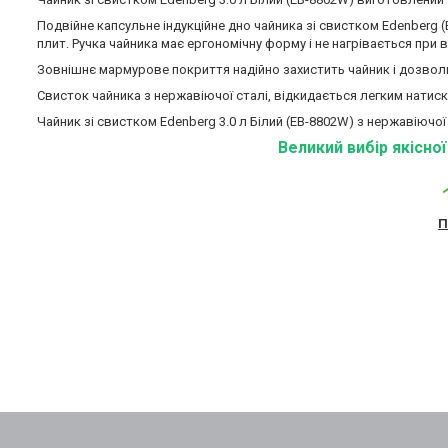
Подвійне капсульне індукційне дно чайника зі свистком Edenberg (
плит. Ручка чайника має ергономічну форму і не нагрівається при 
Зовнішнє мармурове покриття надійно захистить чайник і дозволи
Свисток чайника з нержавіючої сталі, відкидається легким натиск
Чайник зі свистком Edenberg 3.0 л Білий (EB-8802W) з нержавіючої 
Великий вибір якісно
П