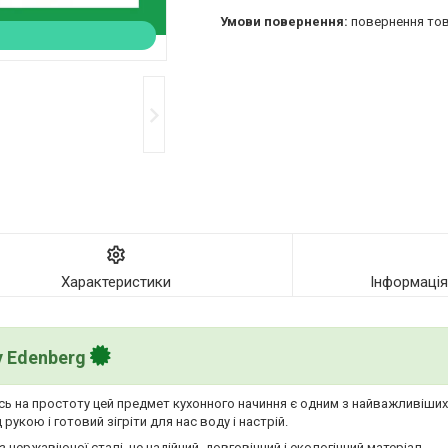
повернення тов
Характеристики
Інформаці
у Edenberg
ись на простоту цей предмет кухонного начиння є одним з найважливіши
рукою і готовий зігріти для нас воду і настрій.
 нержавіючої сталі, це надійний, довговічний і екологічний матеріал.