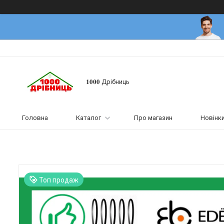
𝟏𝟎𝟎𝟎 Дрібниць
Головна
Каталог
Про магазин
Новінк
Топ продаж