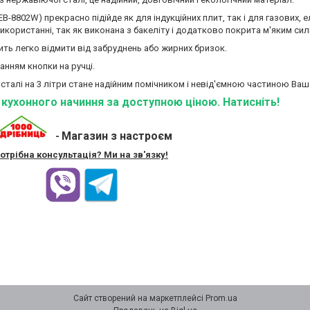
EB-8802W) прекрасно підійде як для індукційних плит, так і для газових,
використанні, так як виконана з бакеліту і додатково покрита м'яким сил
ть легко відмити від забруднень або жирних бризок.
анням кнопки на ручці.
сталі на 3 літри стане надійним помічником і невід'ємною частиною Вашо
ї кухонного начиння за доступною ціною. Натисніть!
Магазин з настроєм
-
отрібна консультація? Ми на зв'язку!
Сайт створений на маркетплейсі
Prom.ua