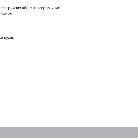
 електричних або склокерамічних
іконом.
ї кухні.