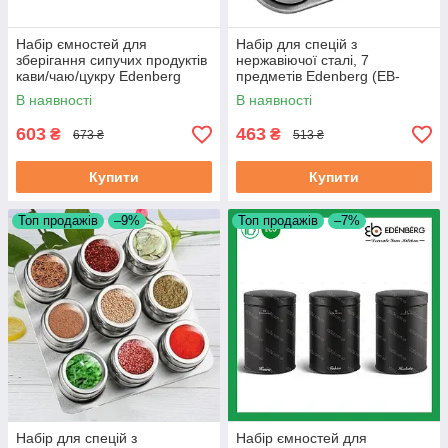
Набір ємностей для
Набір для спецій з
зберігання сипучих продуктів
нержавіючої сталі, 7
кави/чаю/цукру Edenberg
предметів Edenberg (EB-
(EB-143)
3499)
В наявності
В наявності
603
463
₴
₴
673 ₴
513 ₴
Купити
Купити
Топ продажів
–9%
Топ продажів
–7%
Набір для спецій з
Набір ємностей для