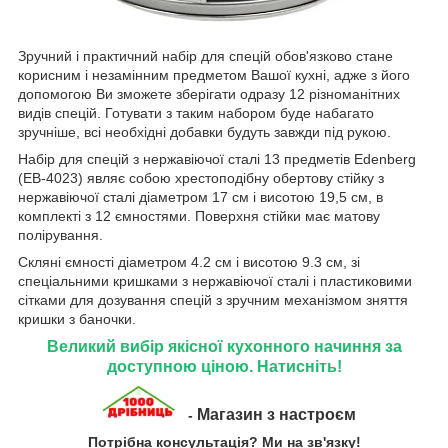
Зручний і практичний набір для спецій обов'язково стане
корисним і незамінним предметом Вашої кухні, адже з його
допомогою Ви зможете зберігати одразу 12 різноманітних
видів спецій. Готувати з таким набором буде набагато
зручніше, всі необхідні добавки будуть завжди під рукою.
Набір для спецій з нержавіючої сталі 13 предметів Edenberg
(EB-4023) являє собою хрестоподібну обертову стійку з
нержавіючої сталі діаметром 17 см і висотою 19,5 см, в
комплекті з 12 ємностями. Поверхня стійки має матову
полірування.
Скляні ємності діаметром 4.2 см і висотою 9.3 см, зі
спеціальними кришками з нержавіючої сталі і пластиковими
сітками для дозування спецій з зручним механізмом зняття
кришки з баночки.
Великий вибір якісної кухонного начиння за
доступною ціною. Натисніть!
Магазин з настроєм
-
Потрібна консультація? Ми на зв'язку!