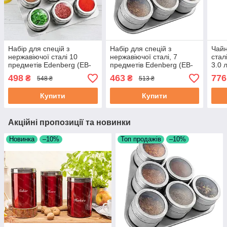
Набір для спецій з
Набір для спецій з
Чайн
нержавіючої сталі 10
нержавіючої сталі, 7
стал
предметів Edenberg (EB-
предметів Edenberg (EB-
3.0 
3500)
3499)
498
463
776
₴
₴
548 ₴
513 ₴
Купити
Купити
Акційні пропозиції та новинки
Новинка
–10%
Топ продажів
–10%