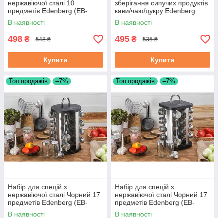
нержавіючої сталі 10
зберігання сипучих продуктів
предметів Edenberg (EB-
кави/чаю/цукру Edenberg
3500)
(EB-142)
В наявності
В наявності
498
495
₴
₴
548 ₴
535 ₴
Купити
Купити
Топ продажів
–7%
Топ продажів
–7%
Набір для спецій з
Набір для спецій з
нержавіючої сталі Чорний 17
нержавіючої сталі Чорний 17
предметів Edenberg (EB-
предметів Edenberg (EB-
4027)
4029)
В наявності
В наявності