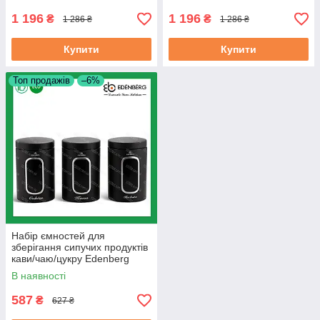
1 196
1 196
₴
₴
1 286 ₴
1 286 ₴
Купити
Купити
Топ продажів
–6%
Набір ємностей для
зберігання сипучих продуктів
кави/чаю/цукру Edenberg
(EB-141)
В наявності
587
₴
627 ₴