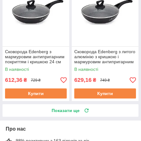
Сковорода Edenberg з
Сковорода Edenberg з литого
мармуровим антипригарним
алюмінію з кришкою і
покриттям і кришкою 24 см
мармуровим антипригарним
(EB-7454)
покриттям 26 см (EB-7455)
В наявності
В наявності
612,36
629,16
₴
₴
729 ₴
749 ₴
Купити
Купити
Показати ще
Про нас
98% позитивних з 163 відгуків за рік