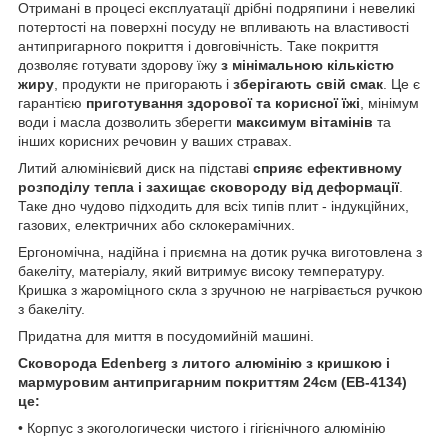
Отримані в процесі експлуатації дрібні подряпини і невеликі
потертості на поверхні посуду не впливають на властивості
антипригарного покриття і довговічність. Таке покриття
дозволяє готувати здорову їжу
з мінімальною кількістю
жиру
, продукти не пригорають і
зберігають свій смак
. Це є
гарантією
приготування здорової та корисної їжі
, мінімум
води і масла дозволить зберегти
максимум вітамінів
та
інших корисних речовин у ваших стравах.
Литий алюмінієвий диск на підставі
сприяє ефективному
розподілу тепла і захищає сковороду від деформації
.
Таке дно чудово підходить для всіх типів плит - індукційних,
газових, електричних або склокерамічних.
Ергономічна, надійна і приємна на дотик ручка виготовлена з
бакеліту, матеріалу, який витримує високу температуру.
Кришка з жароміцного скла з зручною не нагрівається ручкою
з бакеліту.
Придатна для миття в посудомийній машині.
Сковорода Edenberg з литого алюмінію з кришкою і
мармуровим антипригарним покриттям 24см (EB-4134)
це:
• Корпус з экогологически чистого і гігієнічного алюмінію