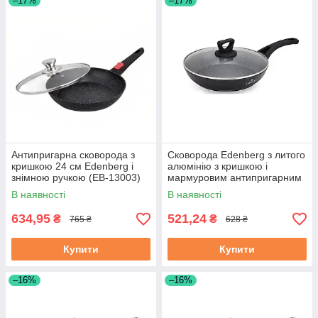
–17%
–17%
Антипригарна сковорода з
Сковорода Edenberg з литого
кришкою 24 см Edenberg і
алюмінію з кришкою і
знімною ручкою (EB-13003)
мармуровим антипригарним
покриттям 22 см (EB-7453)
В наявності
В наявності
634,95
521,24
₴
₴
765 ₴
628 ₴
Купити
Купити
–16%
–16%