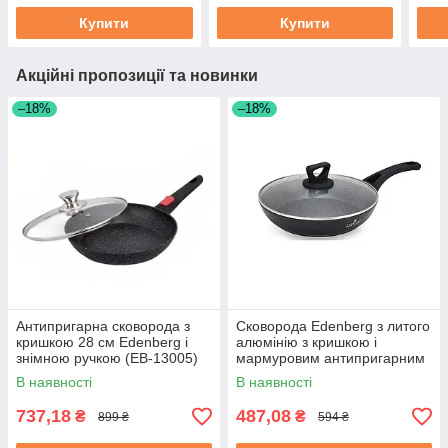
Купити
Купити
Акційні пропозиції та новинки
–18%
–18%
Антипригарна сковорода з
Сковорода Edenberg з литого
кришкою 28 см Edenberg і
алюмінію з кришкою і
знімною ручкою (EB-13005)
мармуровим антипригарним
покриттям 20 см (EB-7452)
В наявності
В наявності
737,18
487,08
₴
₴
899 ₴
594 ₴