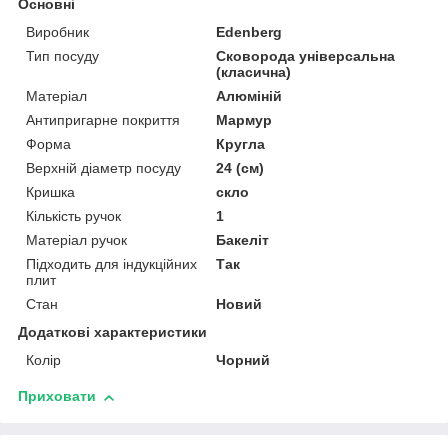
Основні
Виробник
Edenberg
Тип посуду
Сковорода універсальна
(класична)
Матеріал
Алюміній
Антипригарне покриття
Мармур
Форма
Кругла
Верхній діаметр посуду
24 (см)
Кришка
скло
Кількість ручок
1
Матеріал ручок
Бакеліт
Підходить для індукційних
Так
плит
Стан
Новий
Додаткові характеристики
Колір
Чорний
Приховати