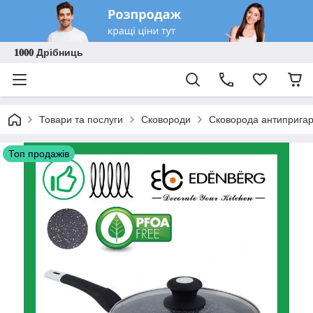
𝟏𝟎𝟎𝟎 Дрібниць
Товари та послуги
Сковороди
Сковорода антипригар
Топ продажів