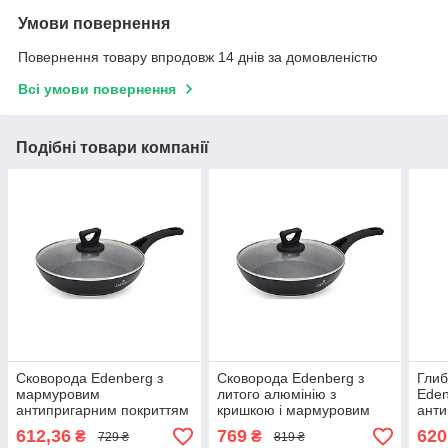
Умови повернення
Повернення товару впродовж 14 днів за домовленістю
Всі умови повернення
Подібні товари компанії
Сковорода Edenberg з
Сковорода Edenberg з
Глиб
мармуровим
литого алюмінію з
Eden
антипригарним покриттям
кришкою і мармуровим
анти
і кришкою 24 см (EB-7454)
антипригарним покриттям
та к
612,36
769
620
₴
₴
729 ₴
819 ₴
28 см (EB-7456)