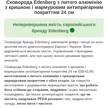
Сковорода Edenberg з литого алюмінію
з кришкою і мармуровим антипригарним
покриттям 24 см
Неперевершена якість європейського
бренду Edenberg
Сковороди бренду Edenberg завоювали довіру і місце на кухні
десятків тисяч домогосподарок Європи і України. Вони
відрізняються високою якістю, порівнянним з брендами
світового рівня, але при цьому значно дешевше відомих
аналогів.
Сковорода Edenberg з литого алюмінію з кришкою і
мармуровим антипригарним покриттям 24 см (EB-4134)
виготовлена з литого алюмінію з тришаровим
мармуровим покриттям з обох сторін
. Це покриття
виготовлене з додаванням мармурової крихти,
що робить
його стійким до стирання, подряпин
і інших механічних
пошкоджень. Це якісне антипригарне покриття,
що не
містить шкідливих PFOA речовин
і яке, завдяки його
складу,
легко мити і чистити
.