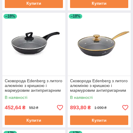
Купити
Купити
–18%
–18%
Сковорода Edenberg з литого
Сковорода Edenberg з литого
алюмінію з кришкою і
алюмінію з кришкою і
мармуровим антипригарним
мармуровим антипригарним
покриттям 18 см (EB-7451)
покриттям 28 см (EB-3420)
В наявності
В наявності
452,64
893,80
₴
₴
552 ₴
1 090 ₴
Купити
Купити