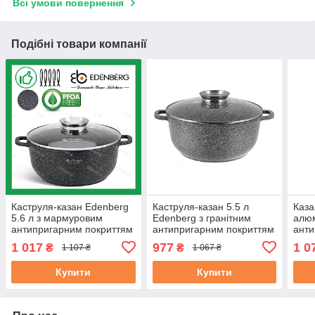
Всі умови повернення
Подібні товари компанії
Каструля-казан Edenberg
Каструля-казан 5.5 л
Каза
5.6 л з мармуровим
Edenberg з гранітним
алюм
антипригарним покриттям
антипригарним покриттям
ант
литий алюміній 26 см (EB-
литий алюміній (EB-3979)
покр
1 017
977
1 0
₴
₴
1 107 ₴
1 067 ₴
8119)
см, 
Купити
Купити