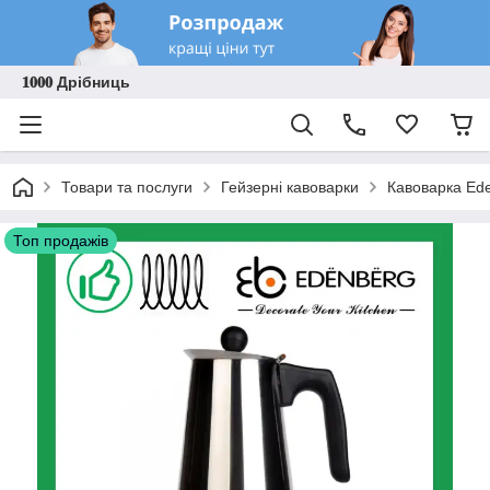
𝟏𝟎𝟎𝟎 Дрібниць
Товари та послуги
Гейзерні кавоварки
Кавоварка Ede
Топ продажів