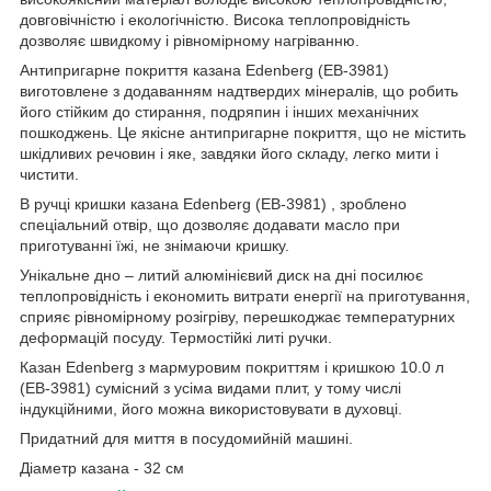
довговічністю і екологічністю. Висока теплопровідність
дозволяє швидкому і рівномірному нагріванню.
Антипригарне покриття казана Edenberg (EB-3981)
виготовлене з додаванням надтвердих мінералів, що робить
його стійким до стирання, подряпин і інших механічних
пошкоджень. Це якісне антипригарне покриття, що не містить
шкідливих речовин і яке, завдяки його складу, легко мити і
чистити.
В ручці кришки казана Edenberg (EB-3981) , зроблено
спеціальний отвір, що дозволяє додавати масло при
приготуванні їжі, не знімаючи кришку.
Унікальне дно – литий алюмінієвий диск на дні посилює
теплопровідність і економить витрати енергії на приготування,
сприяє рівномірному розігріву, перешкоджає температурних
деформацій посуду. Термостійкі литі ручки.
Казан Edenberg з мармуровим покриттям і кришкою 10.0 л
(EB-3981) сумісний з усіма видами плит, у тому числі
індукційними, його можна використовувати в духовці.
Придатний для миття в посудомийній машині.
Діаметр казана - 32 см