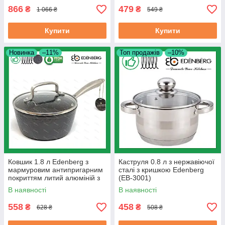
866
479
₴
₴
1 066 ₴
549 ₴
Купити
Купити
Новинка
–11%
Топ продажів
–10%
Ковшик 1.8 л Edenberg з
Каструля 0.8 л з нержавіючої
мармуровим антипригарним
сталі з кришкою Edenberg
покриттям литий алюміній з
(EB-3001)
кришкою 18 см (EB-3674)
В наявності
В наявності
558
458
₴
₴
628 ₴
508 ₴