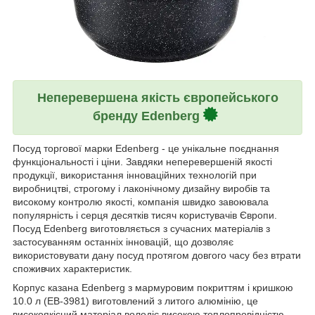
Неперевершена якість європейського
бренду Edenberg
Посуд торгової марки Edenberg - це унікальне поєднання
функціональності і ціни. Завдяки неперевершеній якості
продукції, використання інноваційних технологій при
виробництві, строгому і лаконічному дизайну виробів та
високому контролю якості, компанія швидко завоювала
популярність і серця десятків тисяч користувачів Європи.
Посуд Edenberg виготовляється з сучасних матеріалів з
застосуванням останніх інновацій, що дозволяє
використовувати дану посуд протягом довгого часу без втрати
споживчих характеристик.
Корпус казана Edenberg з мармуровим покриттям і кришкою
10.0 л (EB-3981) виготовлений з литого алюмінію, це
високоякісний матеріал володіє високою теплопровідністю,