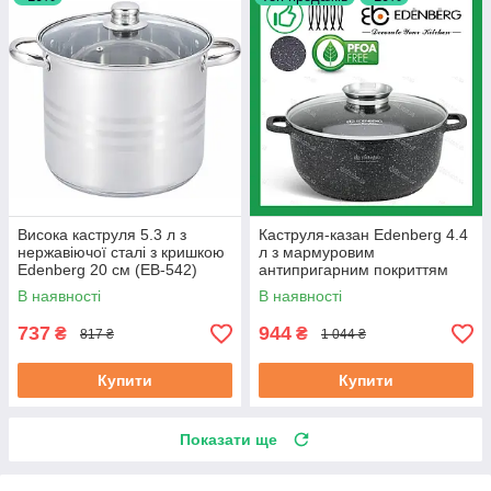
Висока каструля 5.3 л з
Каструля-казан Edenberg 4.4
нержавіючої сталі з кришкою
л з мармуровим
Edenberg 20 см (EB-542)
антипригарним покриттям
литий алюміній 24 см (EB-
В наявності
В наявності
8118)
737
944
₴
₴
817 ₴
1 044 ₴
Купити
Купити
Показати ще