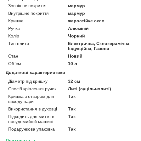
Зовнішнє покриття
мармур
Внутрішнє покриття
мармур
Кришка
жаростійке скло
Ручка
Алюміній
Колір
Чорний
Тип плити
Електрична, Склокерамічна,
Індукційна, Газова
Стан
Новий
Об`єм
10 л
Додаткові характеристики
Діаметр під кришку
32 см
Спосіб кріплення ручок
Литі (суцільнолиті)
Кришка з отвором для
Так
виходу пари
Використання в духовці
Так
Підходить для миття в
Так
посудомийній машині
Подарункова упаковка
Так
Приховати