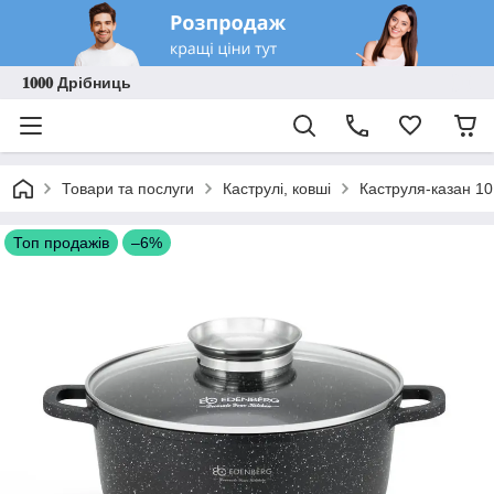
𝟏𝟎𝟎𝟎 Дрібниць
Товари та послуги
Каструлі, ковші
Каструля-казан 10
Топ продажів
–6%