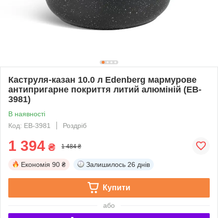
Каструля-казан 10.0 л Edenberg мармурове
антипригарне покриття литий алюміній (EB-
3981)
В наявності
Код: EB-3981
Роздріб
1 394
₴
1 484 ₴
Економія
90 ₴
Залишилось
26 днів
Купити
або