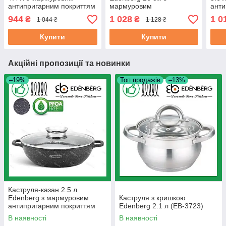
антипригарним покриттям
мармуровим
анти
литий алюміній 24 см (EB-
антипригарним покриттям
лити
944
1 028
1 0
₴
₴
1 044 ₴
1 128 ₴
8118)
з литого алюмінію (EB-
8119
8114)
Купити
Купити
Акційні пропозиції та новинки
–19%
Топ продажів
–13%
Каструля-казан 2.5 л
Edenberg з мармуровим
Каструля з кришкою
антипригарним покриттям
Edenberg 2.1 л (EB-3723)
литий алюміній 24 см (EB-
В наявності
В наявності
8159)