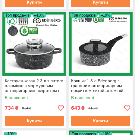
Купити
Купити
Топ продажів
–10%
Топ продажів
–10%
Каструля-казан 2.3 л з литого
Ковшик 1.3 л Edenberg з
алюмінію з мармуровим
гранітним антипригарним
антипригарним покриттям і
покриттям литий алюміній
кришкою Edenberg 20 см
(EB-3327)
В наявності
В наявності
(EB-8116)
734
643
₴
₴
814 ₴
713 ₴
Купити
Купити
–10%
Топ продажів
–10%