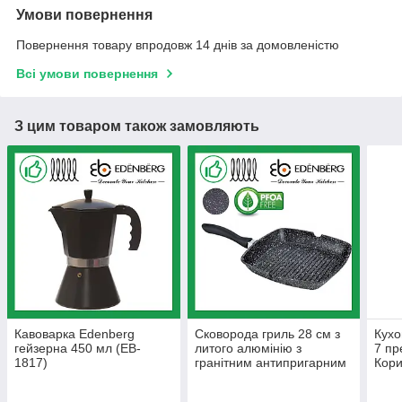
Умови повернення
Повернення товару впродовж 14 днів за домовленістю
Всі умови повернення
З цим товаром також замовляють
Кавоварка Edenberg
Сковорода гриль 28 см з
Кухо
гейзерна 450 мл (EB-
литого алюмінію з
7 пр
1817)
гранітним антипригарним
Кори
покриттям Edenberg (EB-
3316)