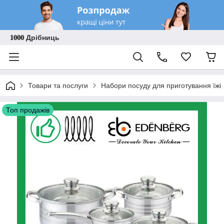
𝟏𝟎𝟎𝟎 Дрібниць
Товари та послуги
Набори посуду для приготування їжі
Топ продажів