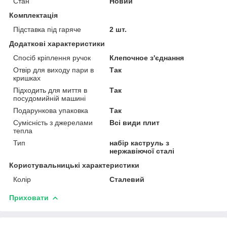
Стан
Новий
Комплектація
Підставка під гаряче
2 шт.
Додаткові характеристики
Спосіб кріплення ручок
Клепочное з'єднання
Отвір для виходу пари в
Так
кришках
Підходить для миття в
Так
посудомийній машині
Подарункова упаковка
Так
Сумісність з джерелами
Всі види плит
тепла
Тип
набір каструль з
нержавіючої сталі
Користувальницькі характеристики
Колір
Сталевий
Приховати