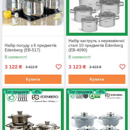
Набір каструль з нержавіючої
Набір посуду з 6 предметів
сталі 10 предметів Edenberg
Edenberg (EB-517)
(EB-4090)
В наявності
В наявності
3 122
3 123
₴
₴
3 422 ₴
3 423 ₴
Купити
Купити
Топ продажів
–9%
Топ продажів
–9%