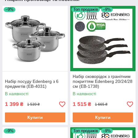
–9%
Топ продажів
–9%
Набір сковорідок з гранітним
Набір посуду Edenberg з 6
покриттям Edenberg 20/24/28
предметів (EB-4031)
см (EB-1738)
В наявності
В наявності
1 399
1 515
₴
₴
1 539 ₴
1 665 ₴
Купити
Купити
–9%
Топ продажів
–9%