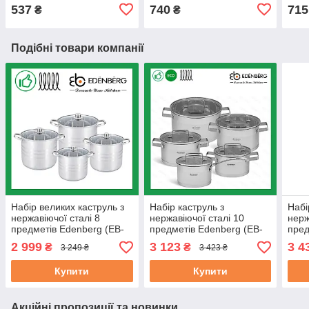
537
740
715
₴
₴
Подібні товари компанії
Набір великих каструль з
Набір каструль з
Набі
нержавіючої сталі 8
нержавіючої сталі 10
нерж
предметів Edenberg (EB-
предметів Edenberg (EB-
пред
521)
4090)
4051
2 999
3 123
3 4
₴
₴
3 249 ₴
3 423 ₴
Купити
Купити
Акційні пропозиції та новинки