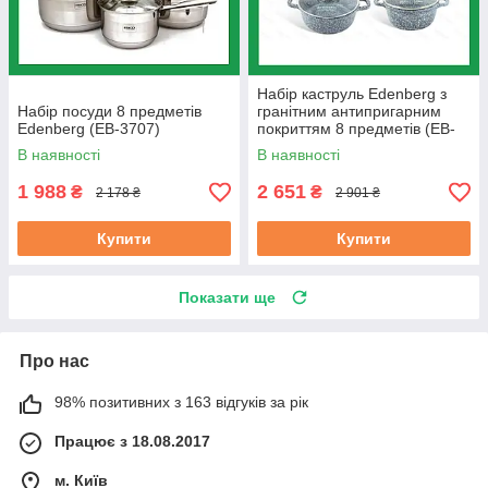
Набір каструль Edenberg з
Набір посуди 8 предметів
гранітним антипригарним
Edenberg (EB-3707)
покриттям 8 предметів (EB-
8035)
В наявності
В наявності
1 988
2 651
₴
₴
2 178 ₴
2 901 ₴
Купити
Купити
Показати ще
Про нас
98% позитивних з 163 відгуків за рік
Працює з 18.08.2017
м. Київ