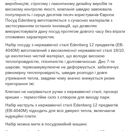
виробництві, строгому і лаконічному дизайну виробів та
високому контролю якості, компанія швидко завоювала
популярність і серця десятків тисяч користувачів Європи.
Посуд Edenberg виготовляється з сучасних матеріалів з
застосуванням останніх інновацій, що дозволяє
використовувати дану посуд протягом довгого часу без втрати
споживчих характеристик.
Набір посуду з нержавіючої сталі Edenberg 12 предметів (EB-
4040M) виготовлений з високоякісної нержавіючої сталі 18/10,
це екологічно чистий матеріал, що володіє високою
теплопровідністю, гігієнічністю і долговечносью. Дно 7-ти
шарове, термоаккумулююче не деформується, забезпечує
рівномірну теплопровідність, швидке розподіл і довге
утримання тепла, завдяки чому значно знижується ризик
пригорання їжі.
Клепані не нагрівається ручки з нержавіючої сталі, прозорі
кришки – термостійке скло з отвором для виходу пари.
Набір каструль з нержавіючої сталі Edenberg 12 предметів
(EB-4040M) підходить для всіх джерел тепла, включаючи
індукційні плити.
Набір можна мити в посудомийній машині.