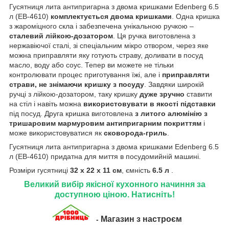
Гусятниця лита антипригарна з двома кришками Edenberg 6.5
л (EB-4610)
комплектується двома кришками
. Одна кришка
з жароміцного скла і забезпечена унікальною ручкою –
сталевий лійкою-дозатором
. Ця ручка виготовлена з
нержавіючої сталі, зі спеціальним мікро отвором, через яке
можна приправляти яку готують страву, доливати в посуд
масло, воду або соус. Тепер ви можете не тільки
контролювати процес приготування їжі, але і
приправляти
страви, не знімаючи кришку з посуду
. Завдяки широкій
ручці з лійкою-дозатором, таку кришку
дуже зручно
ставити
на стіл і навіть можна
використовувати в якості підставки
під посуд. Друга кришка виготовлена
з литого алюмінію з
тришаровим мармуровим антипригарним покриттям
і
може використовуватися як
сковорода-гриль
.
Гусятниця лита антипригарна з двома кришками Edenberg 6.5
л (EB-4610) придатна для миття в посудомийній машині.
Розміри гусятниці
32 х 22 х 11 см
, ємність
6.5
л
.
Великий вибір якісної кухонного начиння за
доступною ціною. Натисніть!
Магазин з настроєм
-