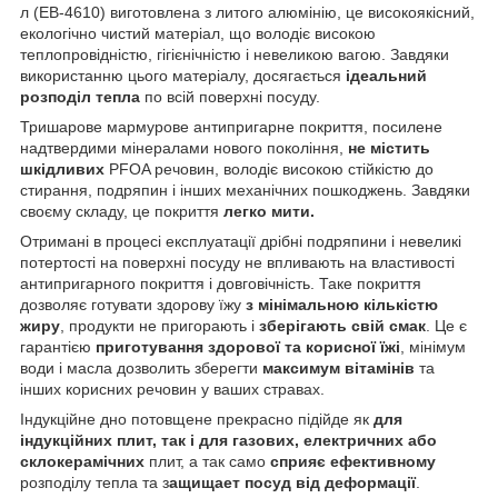
л (EB-4610) виготовлена з литого алюмінію, це високоякісний,
екологічно чистий матеріал, що володіє високою
теплопровідністю, гігієнічністю і невеликою вагою. Завдяки
використанню цього матеріалу, досягається
ідеальний
розподіл тепла
по всій поверхні посуду.
Тришарове мармурове антипригарне покриття, посилене
надтвердими мінералами нового покоління,
не містить
шкідливих
PFOA речовин, володіє високою стійкістю до
стирання, подряпин і інших механічних пошкоджень. Завдяки
своєму складу, це покриття
легко мити.
Отримані в процесі експлуатації дрібні подряпини і невеликі
потертості на поверхні посуду не впливають на властивості
антипригарного покриття і довговічність. Таке покриття
дозволяє готувати здорову їжу
з мінімальною кількістю
жиру
, продукти не пригорають і
зберігають свій смак
. Це є
гарантією
приготування здорової та корисної їжі
, мінімум
води і масла дозволить зберегти
максимум вітамінів
та
інших корисних речовин у ваших стравах.
Індукційне дно потовщене прекрасно підійде як
для
індукційних плит, так і для газових, електричних або
склокерамічних
плит, а так само
сприяє ефективному
розподілу тепла та з
ащищает посуд від деформації
.