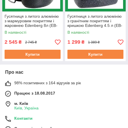
Гусятниця з литого алюмінію
Гусятниця з литого алюмінію
з мармуровим покриттям і
з гранітним покриттям і
жаровнею Edenberg 8л (EB-
кришкою Edenberg 4.5 л (EB-
9171)
8007)
В наявності
В наявності
2 545
1 299
₴
₴
2 745 ₴
1 389 ₴
Купити
Купити
Про нас
98% позитивних з 164 відгуків за рік
Працює з 18.08.2017
м. Київ
Київ, Україна
Контакти