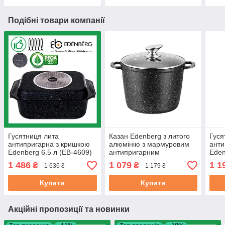
Подібні товари компанії
Гусятниця лита
Казан Edenberg з литого
Гуся
антипригарна з кришкою
алюмінію з мармуровим
анти
Edenberg 6.5 л (EB-4609)
антипригарним
Eden
покриттям, з кришкою 24
1 486
1 079
1 1
₴
₴
1 636 ₴
1 179 ₴
см, 6.2 л (EB-1171)
Купити
Купити
Акційні пропозиції та новинки