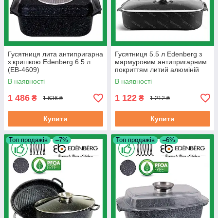
Гусятниця лита антипригарна
Гусятниця 5.5 л Edenberg з
з кришкою Edenberg 6.5 л
мармуровим антипригарним
(EB-4609)
покриттям литий алюміній
(EB-4612)
В наявності
В наявності
1 486
1 122
₴
₴
1 636 ₴
1 212 ₴
Купити
Купити
Топ продажів
–7%
Топ продажів
–6%