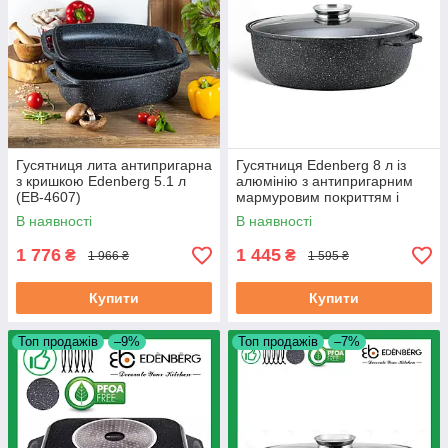
Гусятниця лита антипригарна
Гусятниця Edenberg 8 л із
з кришкою Edenberg 5.1 л
алюмінію з антипригарним
(EB-4607)
мармуровим покриттям і
кришкою (EB-9173)
В наявності
В наявності
1 776
1 445
₴
₴
1 966 ₴
1 595 ₴
Купити
Купити
Топ продажів
–9%
Топ продажів
–7%