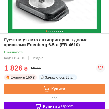
Гусятниця лита антипригарна з двома
кришками Edenberg 6.5 л (EB-4610)
В наявності
Код: EB-4610
Роздріб
1 826
₴
1 976 ₴
Економія
150 ₴
Залишилось
23 дні
Купити
або
Купити з