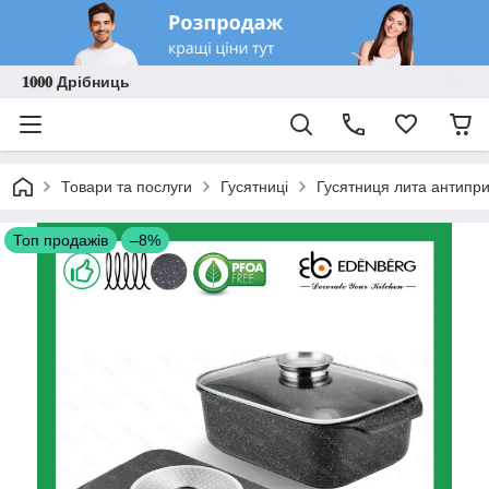
𝟏𝟎𝟎𝟎 Дрібниць
Товари та послуги
Гусятниці
Гусятниця лита антипри
Топ продажів
–8%