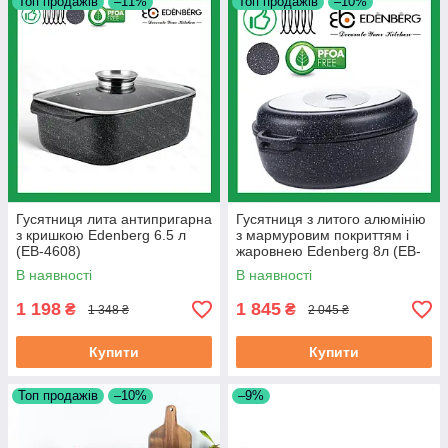
Топ продажів
–11%
Топ продажів
–10%
Гусятниця лита антипригарна
Гусятниця з литого алюмінію
з кришкою Edenberg 6.5 л
з мармуровим покриттям і
(EB-4608)
жаровнею Edenberg 8л (EB-
9172)
В наявності
В наявності
1 198
1 845
₴
₴
1 348 ₴
2 045 ₴
Купити
Купити
Топ продажів
–10%
–9%