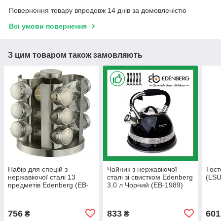
Повернення товару впродовж 14 днів за домовленістю
Всі умови повернення
З цим товаром також замовляють
Набір для спецій з
Чайник з нержавіючої
Тост
нержавіючої сталі 13
сталі зі свистком Edenberg
(LSU
предметів Edenberg (EB-
3.0 л Чорний (EB-1989)
4021)
756
833
601
₴
₴