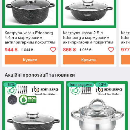
Каструля-казан Edenberg
Каструля-казан 2.5 л
Каст
4.4 л з мармуровим
Edenberg з мармуровим
Eden
антипригарним покриттям
антипригарним покриттям
анти
литий алюміній 24 см (EB-
литий алюміній 24 см (EB-
лити
944
866
977
₴
₴
1 044 ₴
1 066 ₴
8118)
8159)
Купити
Купити
Акційні пропозиції та новинки
–19%
Топ продажів
–13%