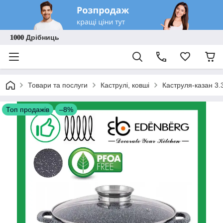
𝟏𝟎𝟎𝟎 Дрібниць
Товари та послуги
Каструлі, ковші
Каструля-казан 3.
Топ продажів
–8%