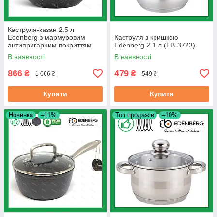
Каструля-казан 2.5 л
Edenberg з мармуровим
Каструля з кришкою
антипригарним покриттям
Edenberg 2.1 л (EB-3723)
литий алюміній 24 см (EB-
В наявності
В наявності
8159)
866
479
₴
₴
1 066 ₴
549 ₴
Купити
Купити
Новинка
–11%
Топ продажів
–10%