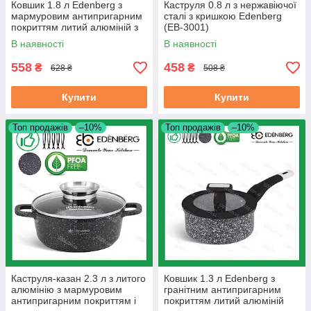
Ковшик 1.8 л Edenberg з
Каструля 0.8 л з нержавіючої
мармуровим антипригарним
сталі з кришкою Edenberg
покриттям литий алюміній з
(EB-3001)
кришкою 18 см (EB-3674)
В наявності
В наявності
558
458
₴
₴
628 ₴
508 ₴
Купити
Купити
Топ продажів
–10%
Топ продажів
–10%
Каструля-казан 2.3 л з литого
Ковшик 1.3 л Edenberg з
алюмінію з мармуровим
гранітним антипригарним
антипригарним покриттям і
покриттям литий алюміній