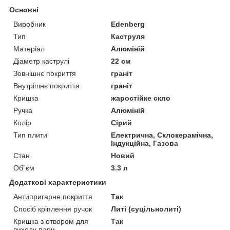
Основні
Виробник
Edenberg
Тип
Каструля
Матеріал
Алюміній
Діаметр каструлі
22 см
Зовнішнє покриття
граніт
Внутрішнє покриття
граніт
Кришка
жаростійке скло
Ручка
Алюміній
Колір
Сірий
Тип плити
Електрична, Склокерамічна,
Індукційна, Газова
Стан
Новий
Об`єм
3.3 л
Додаткові характеристики
Антипригарне покриття
Так
Спосіб кріплення ручок
Литі (суцільнолиті)
Кришка з отвором для
Так
виходу пари