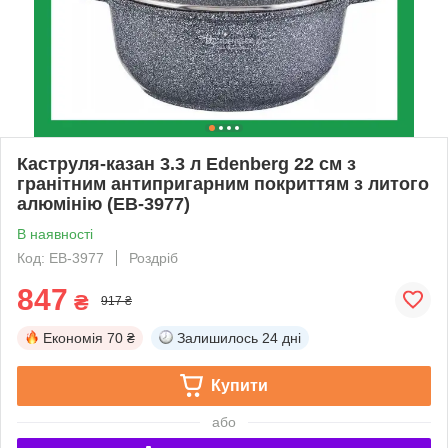
Каструля-казан 3.3 л Edenberg 22 см з
гранітним антипригарним покриттям з литого
алюмінію (EB-3977)
В наявності
Код: EB-3977
Роздріб
847
₴
917 ₴
Економія
70 ₴
Залишилось
24 дні
Купити
або