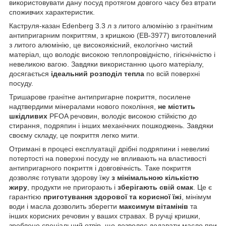
використовувати дану посуд протягом довгого часу без втрати
споживчих характеристик.
Каструля-казан Edenberg 3.3 л з литого алюмінію з гранітним
антипригарним покриттям, з кришкою (EB-3977) виготовлений
з литого алюмінію, це високоякісний, екологічно чистий
матеріал, що володіє високою теплопровідністю, гігієнічністю і
невеликою вагою. Завдяки використанню цього матеріалу,
досягається
ідеальний розподіл тепла
по всій поверхні
посуду.
Тришарове гранітне антипригарне покриття, посилене
надтвердими мінералами нового покоління,
не містить
шкідливих
PFOA речовин, володіє високою стійкістю до
стирання, подряпин і інших механічних пошкоджень. Завдяки
своєму складу, це покриття легко мити.
Отримані в процесі експлуатації дрібні подряпини і невеликі
потертості на поверхні посуду не впливають на властивості
антипригарного покриття і довговічність. Таке покриття
дозволяє готувати здорову їжу
з мінімальною кількістю
жиру
, продукти не пригорають і
зберігають свій смак
. Це є
гарантією
приготування здорової та корисної їжі
, мінімум
води і масла дозволить зберегти
максимум вітамінів
та
інших корисних речовин у ваших стравах. В ручці кришки,
зроблено спеціальний отвір, що дозволяє додавати масло при