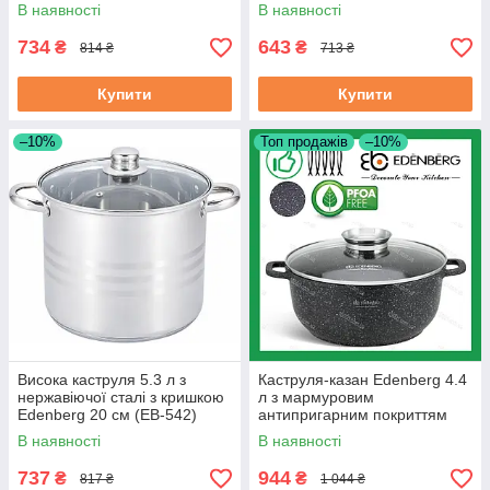
кришкою Edenberg 20 см
(EB-3327)
В наявності
В наявності
(EB-8116)
734
643
₴
₴
814 ₴
713 ₴
Купити
Купити
–10%
Топ продажів
–10%
Висока каструля 5.3 л з
Каструля-казан Edenberg 4.4
нержавіючої сталі з кришкою
л з мармуровим
Edenberg 20 см (EB-542)
антипригарним покриттям
литий алюміній 24 см (EB-
В наявності
В наявності
8118)
737
944
₴
₴
817 ₴
1 044 ₴