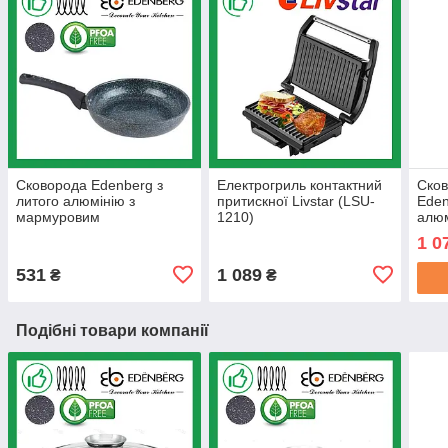
Сковорода Edenberg з
Електрогриль контактний
Сков
литого алюмінію з
притискної Livstar (LSU-
Eden
мармуровим
1210)
алюм
антипригарним покриттям
мар
1 0
28 см Зелений (EB-
анти
3408G)
28 с
531
1 089
₴
₴
Подібні товари компанії