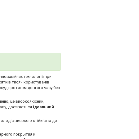
інноваційних технологій при
сятків тисяч користувачів
осуд протягом довгого часу без
нію, це високоякісний,
іалу, досягається
ідеальний
володіє високою стійкістю до
арного покрытия и