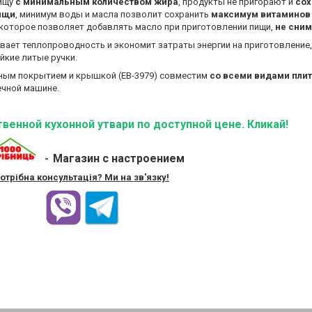
пищу
с минимальным количеством жира
, продукты не пригорают и
сох
ищи
, минимум воды и масла позволит сохранить
максимум витаминов
 которое позволяет добавлять масло при приготовлении пищи,
не сни
ивает теплопроводность и экономит затраты энергии на приготовление
йкие литые ручки.
арным покрытием и крышкой (EB-3979) совместим
со всеми видами плит
ечной машине.
венной кухонной утвари по доступной цене. Кликай!
Магазин с настроением
-
отрібна консультація? Ми на зв'язку!