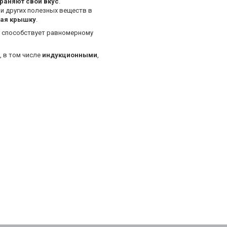
раняют свой вкус
.
и других полезных веществ в
мая крышку
.
, способствует равномерному
, в том числе
индукционными
,