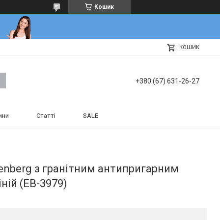
Кошик
КОШИК
+380 (67) 631-26-27
ини
Статті
SALE
denberg з гранітним антипригарним
ій (EB-3979)