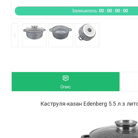
Залишилось
0
0
0
0
0
0
0
0
Опис
Каструля-казан Edenberg 5.5 л з ли