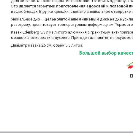
долговечность. Такое покрытие позволяет готовить здоровую 
Это является гарантией
приготовления здоровой и полезной п
ваших блюдах. В ручке крышки, сделано специальное отверстие,
Уникальное дно –
цельнолитой алюминиевый диск
на дне усил
разогреву, препятствует температурным деформациям. Термосто
Казан Edenberg 5.5 л из литого алюминия с гранитным антиприг
можно использовать в духовке. Пригоден для мытья в посудомо
Диаметр казана 26 см, объем 5.5 литра.
Большой выбор качест
П