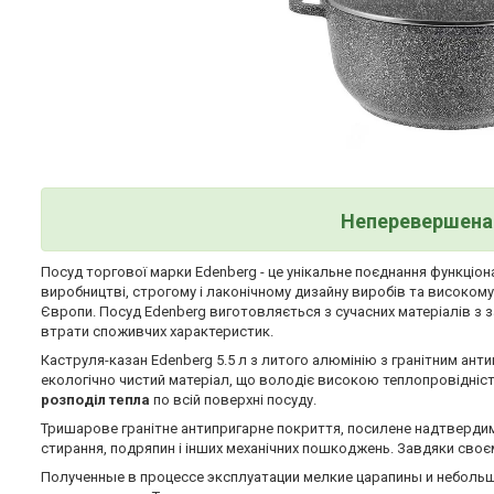
Неперевершена 
Посуд торгової марки Edenberg - це унікальне поєднання функціона
виробництві, строгому і лаконічному дизайну виробів та високом
Європи. Посуд Edenberg виготовляється з сучасних матеріалів з 
втрати споживчих характеристик.
Каструля-казан Edenberg 5.5 л з литого алюмінію з гранітним ант
екологічно чистий матеріал, що володіє високою теплопровідніст
розподіл тепла
по всій поверхні посуду.
Тришарове гранітне антипригарне покриття, посилене надтверди
стирання, подряпин і інших механічних пошкоджень. Завдяки своєм
Полученные в процессе эксплуатации мелкие царапины и небольш