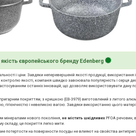
якість європейського бренду Edenberg
льності і ціни. Завдяки неперевершеній якості продукції, використання 
у контролю якості, компанія швидко завоювала популярність і серця де
застосуванням останніх інновацій, що дозволяє використовувати дану п
ипригарним покриттям, з кришкою (EB-3979) виготовлений з литого алюмі
ю, гігієнічністю і невеликою вагою. Завдяки використанню цього матер
ми мінералами нового покоління,
не містить шкідливих
PFOA речовин, 
у складу, це покриття легко мити.
ие потертости на поверхности посуды не влияют на свойства антиприг