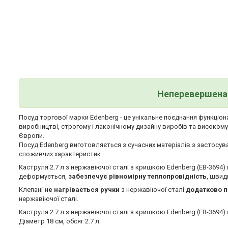
Неперевершена 
Посуд торгової марки Edenberg - це унікальне поєднання функціона
виробництві, строгому і лаконічному дизайну виробів та високом
Європи.
Посуд Edenberg виготовляється з сучасних матеріалів з застосув
споживчих характеристик.
Каструля 2.7 л з нержавіючої сталі з кришкою Edenberg (EB-3694)
деформується,
забезпечує рівномірну теплопровідність
, швид
Клепані
не нагрівається ручки
з нержавіючої сталі
додатково п
нержавіючої сталі.
Каструля 2.7 л з нержавіючої сталі з кришкою Edenberg (EB-3694)
Діаметр 18 см, обсяг 2.7 л.