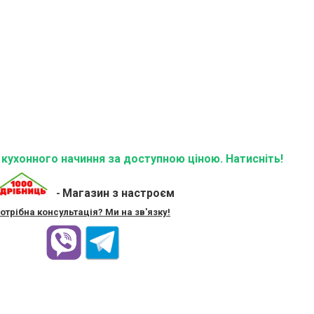
ї кухонного начиння за доступною ціною. Натисніть!
Магазин з настроєм
-
отрібна консультація? Ми на зв'язку!