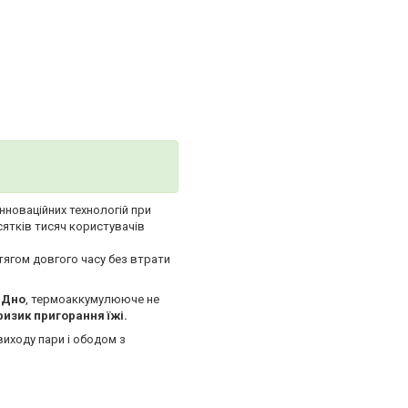
інноваційних технологій при
сятків тисяч користувачів
тягом довгого часу без втрати
 Дно
, термоаккумулююче не
изик пригорання їжі.
иходу пари і ободом з