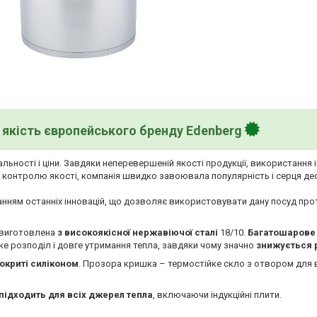
якість європейського бренду Edenberg
льності і ціни. Завдяки неперевершеній якості продукції, використання 
у контролю якості, компанія швидко завоювала популярність і серця де
анням останніх інновацій, що дозволяє використовувати дану посуд про
 виготовлена
з високоякісної нержавіючої сталі
18/10.
Багатошарове
ке розподіл і довге утримання тепла, завдяки чому значно
знижується р
окриті силіконом
. Прозора кришка – термостійке скло з отвором для в
підходить для всіх джерел тепла
, включаючи індукційні плити.