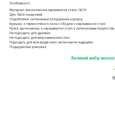
Особливості:
Матеріал: високоякісна нержавіюча сталь 18/10
Дно: багатошаровий
Оздоблення: сатинована полірування корпусу
Кришка: з термостійкого скла з ободом з нержавіючої сталі
Ручка: ергономічна, з нержавіючої сталі з силіконовим покриттям
Не підходить для духовки
Не підходить для мікрохвильової печі
Підходить для всіх видів плит, включаючи індукційні
Подарункова упаковка
Великий вибір якісно
П