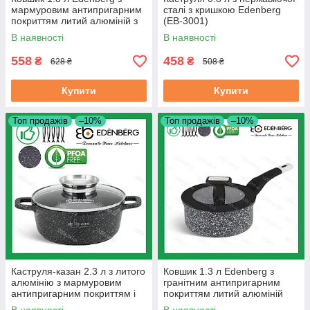
мармуровим антипригарним
сталі з кришкою Edenberg
покриттям литий алюміній з
(EB-3001)
кришкою 18 см (EB-3674)
В наявності
В наявності
558
458
₴
₴
628 ₴
508 ₴
Купити
Купити
Топ продажів
–10%
Топ продажів
–10%
Каструля-казан 2.3 л з литого
Ковшик 1.3 л Edenberg з
алюмінію з мармуровим
гранітним антипригарним
антипригарним покриттям і
покриттям литий алюміній
кришкою Edenberg 20 см
(EB-3327)