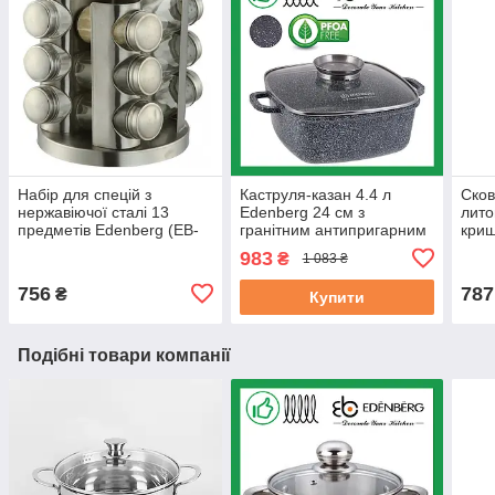
Набір для спецій з
Каструля-казан 4.4 л
Сков
нержавіючої сталі 13
Edenberg 24 см з
лито
предметів Edenberg (EB-
гранітним антипригарним
криш
4021)
покриттям з литого
анти
983
₴
1 083 ₴
алюмінію (EB-3973)
28 с
756
787
₴
Купити
Подібні товари компанії