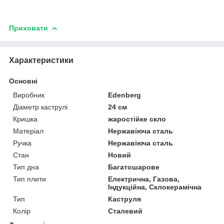
Приховати
Характеристики
Основні
Виробник
Edenberg
Діаметр каструлі
24 см
Кришка
жаростійке скло
Матеріал
Нержавіюча сталь
Ручка
Нержавіюча сталь
Стан
Новий
Тип дна
Багатошарове
Тип плити
Електрична, Газова,
Індукційна, Склокерамічна
Тип
Каструля
Колір
Сталевий