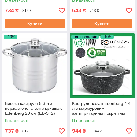
В наявності
В наявності
(EB-8116)
734
643
₴
₴
814 ₴
713 ₴
Купити
Купити
–10%
Топ продажів
–10%
Висока каструля 5.3 л з
Каструля-казан Edenberg 4.4
нержавіючої сталі з кришкою
л з мармуровим
Edenberg 20 см (EB-542)
антипригарним покриттям
литий алюміній 24 см (EB-
В наявності
В наявності
8118)
737
944
₴
₴
817 ₴
1 044 ₴