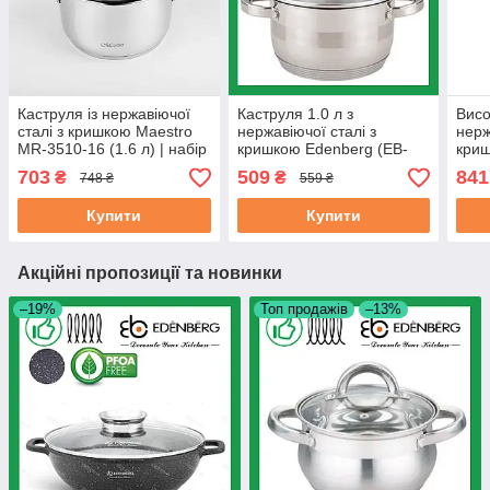
Каструля із нержавіючої
Каструля 1.0 л з
Висо
сталі з кришкою Maestro
нержавіючої сталі з
нерж
MR-3510-16 (1.6 л) | набір
кришкою Edenberg (EB-
криш
посуду Маестро | каструлі
3002)
(EB-
703
509
841
₴
₴
748 ₴
559 ₴
Маестро
Купити
Купити
Акційні пропозиції та новинки
–19%
Топ продажів
–13%