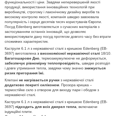
функціональності і ціни. Завдяки неперевершеній якості
продукції, використання інноваційних технологій при
виробництві, строгому і лаконічному дизайну виробів та
високому контролю якості, компанія швидко завоювала
популярність і серця десятків тисяч користувачів Європи.
Посуд Edenberg виготовляється з сучасних матеріалів з
застосуванням останніх інновацій, що дозволяє
використовувати дану посуд протягом довгого часу без втрати
споживчих характеристик.
Каструля 6.1 л з нержавіючої сталі з кришкою Edenberg (EB-
3697) виготовлена
з високоякісної нержавіючої сталі
18/10.
Багатошарове Дно
, термоаккумулююче не деформується,
забезпечує рівномірну теплопровідність
, швидке розподіл
і довге утримання тепла, завдяки чому значно
знижується
ризик пригорання їжі.
Клепані
не нагрівається ручки
з нержавіючої сталі
додатково покриті силіконом
. Прозора кришка –
термостійке скло з отвором для виходу пари і ободом з
нержавіючої сталі.
Каструля 6.1 л з нержавіючої сталі з кришкою Edenberg (EB-
3697)
підходить для всіх джерел тепла
, включаючи
індукційні плити.