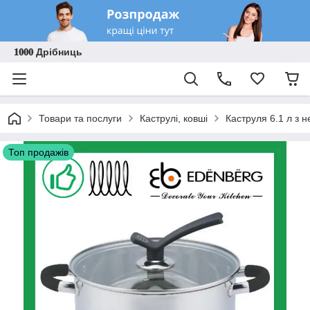
𝟏𝟎𝟎𝟎 Дрібниць
Товари та послуги
Каструлі, ковші
Каструля 6.1 л з 
Топ продажів