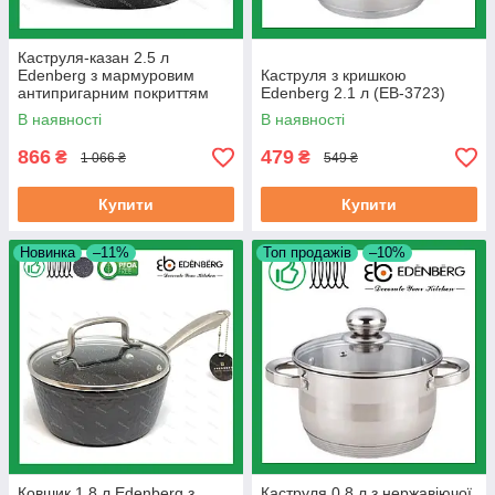
Каструля-казан 2.5 л
Edenberg з мармуровим
Каструля з кришкою
антипригарним покриттям
Edenberg 2.1 л (EB-3723)
литий алюміній 24 см (EB-
В наявності
В наявності
8159)
866
479
₴
₴
1 066 ₴
549 ₴
Купити
Купити
Новинка
–11%
Топ продажів
–10%
Ковшик 1.8 л Edenberg з
Каструля 0.8 л з нержавіючої