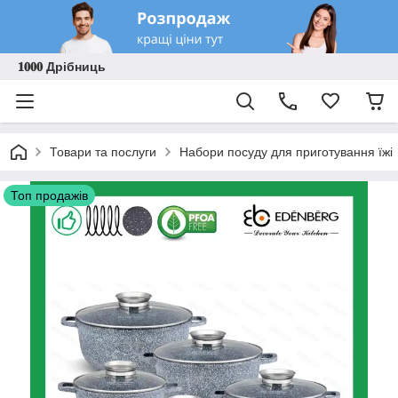
𝟏𝟎𝟎𝟎 Дрібниць
Товари та послуги
Набори посуду для приготування їжі
Топ продажів