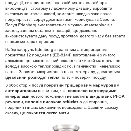
продукції, використання інноваційних технологій при
виробництві, строгому і лаконічному дизайну виробів та
високому контролю якості, компанія швидко завоювала
популярність і серця десятків тисяч користувачів Європи.
Посуд Edenberg виготовляється з сучасних матеріалів з
застосуванням останніх інновацій, що дозволяє
використовувати дану посуд протягом довгого часу без втрати
споживчих характеристик.
Набір каструль Edenberg з гранітним антипригарним
покриттям 12 предметів (EB-8144) виготовлений з литого
алюмінію, це високоякісний, екологічно чистий матеріал, що
володіє високою теплопровідністю, гігієнічністю і невеликою
вагою. Завдяки використанню цього матеріалу, досягається
ідеальний розподіл тепла
по всій поверхні посуду.
З обох сторін посуд
покритий тришаровим мармуровим
антипригарним
покриттям, яке
посилено надтвердими
мінералами
нового покоління і
не містить шкідливих PFOA
речовин
,
володіє високою стійкістю
до стирання,
подряпин і інших механічних пошкоджень. Завдяки своєму
складу,
це покриття легко мити
.