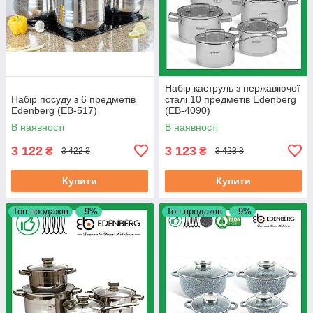
Набір каструль з нержавіючої
Набір посуду з 6 предметів
сталі 10 предметів Edenberg
Edenberg (EB-517)
(EB-4090)
В наявності
В наявності
3 122
3 123
₴
₴
3 422 ₴
3 423 ₴
Купити
Купити
Топ продажів
–9%
Топ продажів
–9%