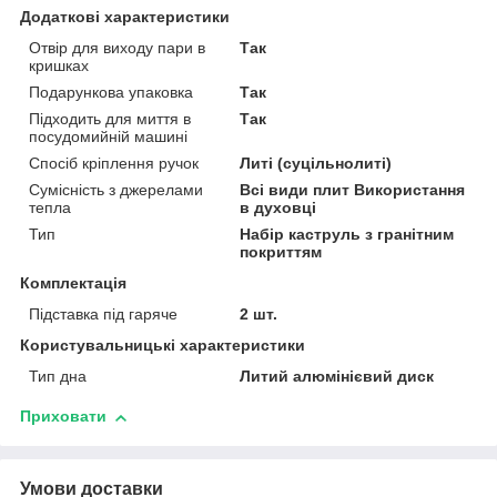
Додаткові характеристики
Отвір для виходу пари в
Так
кришках
Подарункова упаковка
Так
Підходить для миття в
Так
посудомийній машині
Спосіб кріплення ручок
Литі (суцільнолиті)
Сумісність з джерелами
Всі види плит Використання
тепла
в духовці
Тип
Набір каструль з гранітним
покриттям
Комплектація
Підставка під гаряче
2 шт.
Користувальницькі характеристики
Тип дна
Литий алюмінієвий диск
Приховати
Умови доставки