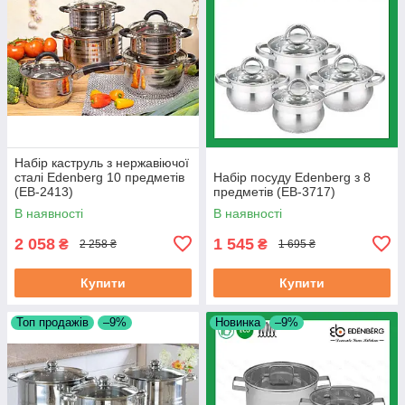
Набір каструль з нержавіючої
сталі Edenberg 10 предметів
Набір посуду Edenberg з 8
(EB-2413)
предметів (EB-3717)
В наявності
В наявності
2 058
1 545
₴
₴
2 258 ₴
1 695 ₴
Купити
Купити
Топ продажів
–9%
Новинка
–9%