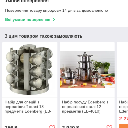
Умови повернення
Повернення товару впродовж 14 днів за домовленістю
Всі умови повернення
З цим товаром також замовляють
Набір для спецій з
Набір посуду Edenberg з
Набі
нержавіючої сталі 13
нержавіючої сталі 12
покр
предметів Edenberg (EB-
предметів (EB-4010)
Eden
4021)
2 2
756
2 940
₴
₴