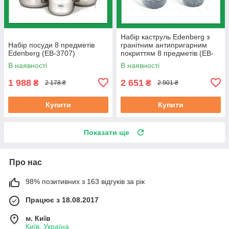
Набір каструль Edenberg з
Набір посуди 8 предметів
гранітним антипригарним
Edenberg (EB-3707)
покриттям 8 предметів (EB-
8035)
В наявності
В наявності
1 988
2 651
₴
₴
2 178 ₴
2 901 ₴
Купити
Купити
Показати ще
Про нас
98% позитивних з 163 відгуків за рік
Працює з 18.08.2017
м. Київ
Київ, Україна