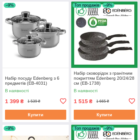
–9%
Топ продажів
–9%
Набір сковорідок з гранітним
Набір посуду Edenberg з 6
покриттям Edenberg 20/24/28
предметів (EB-4031)
см (EB-1738)
В наявності
В наявності
1 399
1 515
₴
₴
1 539 ₴
1 665 ₴
Купити
Купити
–9%
Топ продажів
–9%