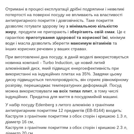
Отримані в процесі експлуатації дрібні подряпини і невеликі
потертості на поверхні посуду не впливають на властивості
антипригарного покриття і довговічність. Таке покриття
дозволяє готувати здорову їжу
з мінімальною кількістю
жиру
, продукти не пригорають і
зберігають свій смак
. Це є
гарантією
приготування здорової та корисної їжі
, мінімум
води і масла дозволить зберегти
максимум вітамінів
та
інших корисних речовин у ваших стравах.
При виготовленні дна посуду, в даній моделі використовується
новинка компанії - Turbo Induction, це новий литий
алюмінієвий диск, який підвищує енергоефективність при
використанні на індукційних плитах на 35%. Завдяки цьому
диску підвищується теплопровідність, він сприяє рівномірному
розігріву, перешкоджає температурних деформацій. Посуд
можна використовувати
на всіх типах плит
, в тому числі
індукційних. Придатна для миття в посудомийній машині.
У набір посуду Edenberg з литого алюмінію з гранітним
антипригарним покриттям 12 предметів (EB-8144) входить:
Каструля з гранітним покриттям з обох сторін і кришкою 1.3 л,
діаметр 16 см,
Каструля з гранітним покриттям з обох сторін і кришкою 2.3 л,
діаметр 20 см,