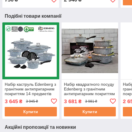
Подібні товари компанії
Набір каструль Edenberg з
Набір квадратного посуду
Набі
гранітним антипригарним
Edenberg з гранітним
гран
покриттям 14 предметів
антипригарним покриттям
покр
(EB-8145)
12 предметів (EB-3989)
(EB-
3 645
3 681
2 6
₴
₴
3 945 ₴
3 981 ₴
Купити
Купити
Акційні пропозиції та новинки