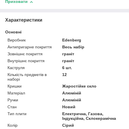
Приховати
Характеристики
Основні
Виробник
Edenberg
Антипригарне покриття
Весь набір
Зовнішнє покриття
граніт
Внутрішнє покриття
граніт
Каструля
6 шт.
Кількість предметів в
12
наборі
Кришки
Жаростійке скло
Матеріал
Алюміній
Ручки
Алюміній
Стан
Новий
Тип плити
Електрична, Газова,
Індукційна, Склокерамічна
Колір
Сірий