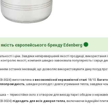
якість європейського бренду Edenberg
льності і ціни. Завдяки неперевершеній якості продукції, використання 
у контролю якості, компанія швидко завоювала популярність і серця де
анням останніх інновацій, що дозволяє використовувати дану посуд про
(EB-3024) виготовлена
з високоякісної нержавіючої сталі
18/10.
Багат
еплопровідність
, швидке розподіл і довге утримання тепла, завдяки чо
шка – термостійке скло з отвором для виходу пари і ободом з нержавію
EB-3024)
підходить для всіх джерел тепла
, включаючи індукційні плити