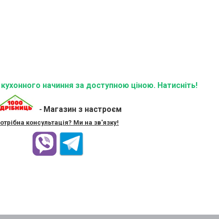
ї кухонного начиння за доступною ціною. Натисніть!
Магазин з настроєм
-
отрібна консультація? Ми на зв'язку!