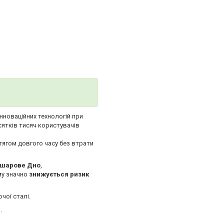
інноваційних технологій при
сятків тисяч користувачів
тягом довгого часу без втрати
ошарове Дно
,
му значно
знижується ризик
чої сталі.
.