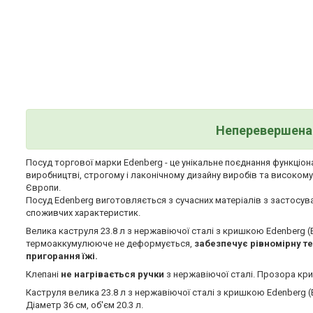
Неперевершена 
Посуд торгової марки Edenberg - це унікальне поєднання функціона
виробництві, строгому і лаконічному дизайну виробів та високом
Європи.
Посуд Edenberg виготовляється з сучасних матеріалів з застосув
споживчих характеристик.
Велика каструля 23.8 л з нержавіючої сталі з кришкою Edenberg 
термоаккумулююче не деформується,
забезпечує рівномірну т
пригорання їжі.
Клепані
не нагрівається ручки
з нержавіючої сталі. Прозора кри
Каструля велика 23.8 л з нержавіючої сталі з кришкою Edenberg (
Діаметр 36 см, об'єм 20.3 л.