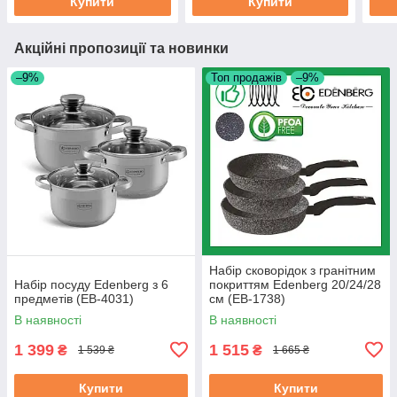
Купити
Купити
Акційні пропозиції та новинки
–9%
Топ продажів
–9%
Набір сковорідок з гранітним
Набір посуду Edenberg з 6
покриттям Edenberg 20/24/28
предметів (EB-4031)
см (EB-1738)
В наявності
В наявності
1 399
1 515
₴
₴
1 539 ₴
1 665 ₴
Купити
Купити