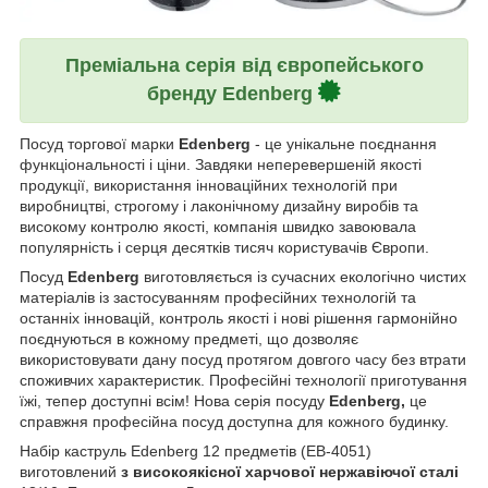
Преміальна серія від європейського
бренду Edenberg
Посуд торгової марки
Edenberg
- це унікальне поєднання
функціональності і ціни. Завдяки неперевершеній якості
продукції, використання інноваційних технологій при
виробництві, строгому і лаконічному дизайну виробів та
високому контролю якості, компанія швидко завоювала
популярність і серця десятків тисяч користувачів Європи.
Посуд
Edenberg
виготовляється із сучасних екологічно чистих
матеріалів із застосуванням професійних технологій та
останніх інновацій, контроль якості і нові рішення гармонійно
поєднуються в кожному предметі, що дозволяє
використовувати дану посуд протягом довгого часу без втрати
споживчих характеристик. Професійні технології приготування
їжі, тепер доступні всім! Нова серія посуду
Edenberg,
це
справжня професійна посуд доступна для кожного будинку.
Набір каструль Edenberg 12 предметів (EB-4051)
виготовлений
з високоякісної харчової нержавіючої сталі