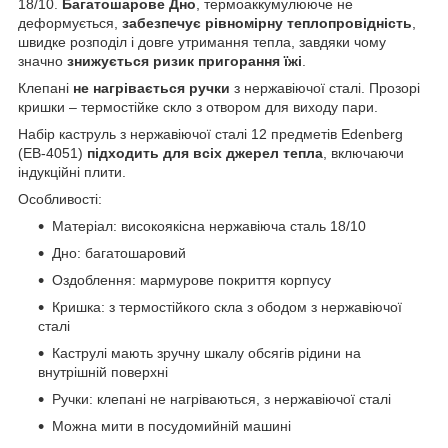
18/10.
Багатошарове Дно
, термоаккумулююче не
деформується,
забезпечує рівномірну теплопровідність
,
швидке розподіл і довге утримання тепла, завдяки чому
значно
знижується ризик пригорання їжі
.
Клепані
не нагрівається ручки
з нержавіючої сталі. Прозорі
кришки – термостійке скло з отвором для виходу пари.
Набір каструль з нержавіючої сталі 12 предметів Edenberg
(EB-4051)
підходить для всіх джерел тепла
, включаючи
індукційні плити.
Особливості:
Матеріал: високоякісна нержавіюча сталь 18/10
Дно: багатошаровий
Оздоблення: мармурове покриття корпусу
Кришка: з термостійкого скла з ободом з нержавіючої
сталі
Каструлі мають зручну шкалу обсягів рідини на
внутрішній поверхні
Ручки: клепані не нагріваються, з нержавіючої сталі
Можна мити в посудомийній машині