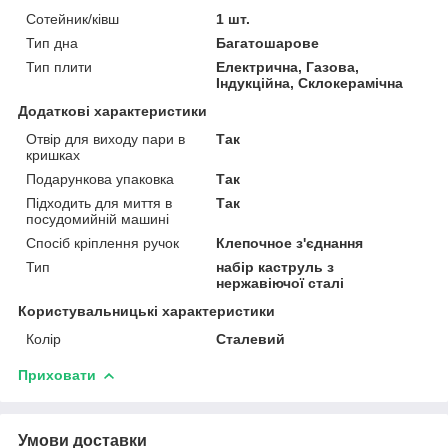
Сотейник/ківш
1 шт.
Тип дна
Багатошарове
Тип плити
Електрична, Газова,
Індукційна, Склокерамічна
Додаткові характеристики
Отвір для виходу пари в
Так
кришках
Подарункова упаковка
Так
Підходить для миття в
Так
посудомийній машині
Спосіб кріплення ручок
Клепочное з'єднання
Тип
набір каструль з
нержавіючої сталі
Користувальницькі характеристики
Колір
Сталевий
Приховати
Умови доставки