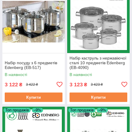
Набір каструль з нержавіючої
Набір посуду з 6 предметів
сталі 10 предметів Edenberg
Edenberg (EB-517)
(EB-4090)
В наявності
В наявності
3 122
3 123
₴
₴
3 422 ₴
3 423 ₴
Купити
Купити
Топ продажів
–9%
Топ продажів
–9%