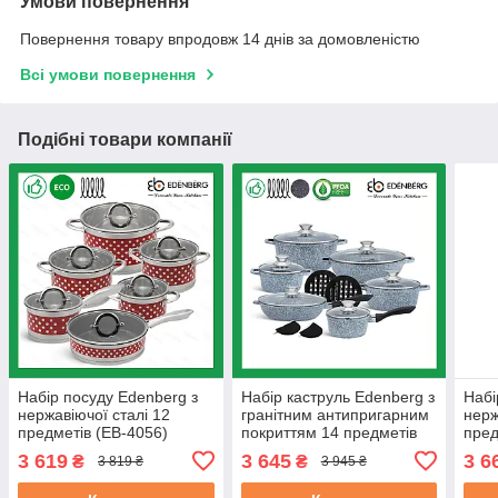
Умови повернення
Повернення товару впродовж 14 днів за домовленістю
Всі умови повернення
Подібні товари компанії
Набір посуду Edenberg з
Набір каструль Edenberg з
Набі
нержавіючої сталі 12
гранітним антипригарним
нерж
предметів (EB-4056)
покриттям 14 предметів
пред
(EB-8145)
(EB-
3 619
3 645
3 6
₴
₴
3 819 ₴
3 945 ₴