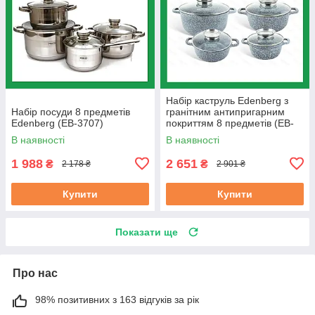
Набір каструль Edenberg з
Набір посуди 8 предметів
гранітним антипригарним
Edenberg (EB-3707)
покриттям 8 предметів (EB-
8035)
В наявності
В наявності
1 988
2 651
₴
₴
2 178 ₴
2 901 ₴
Купити
Купити
Показати ще
Про нас
98% позитивних з 163 відгуків за рік