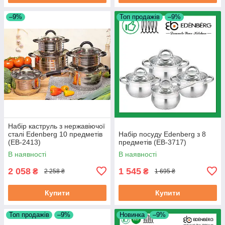
–9%
Топ продажів
–9%
Набір каструль з нержавіючої
сталі Edenberg 10 предметів
Набір посуду Edenberg з 8
(EB-2413)
предметів (EB-3717)
В наявності
В наявності
2 058
1 545
₴
₴
2 258 ₴
1 695 ₴
Купити
Купити
Топ продажів
–9%
Новинка
–9%