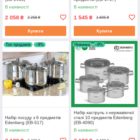
В наявності
В наявності
2 058
1 545
₴
₴
2 258 ₴
1 695 ₴
Купити
Купити
Топ продажів
–9%
Новинка
–9%
Набір каструль з нержавіючої
Набір посуду з 6 предметів
сталі 10 предметів Edenberg
Edenberg (EB-517)
(EB-4090)
В наявності
В наявності