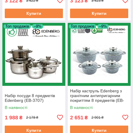
3 122
3 123
₴
₴
3 422 ₴
3 423 ₴
Купити
Купити
Топ продажів
–9%
Топ продажів
–9%
Набір каструль Edenberg з
Набір посуди 8 предметів
гранітним антипригарним
Edenberg (EB-3707)
покриттям 8 предметів (EB-
8035)
В наявності
В наявності
1 988
2 651
₴
₴
2 178 ₴
2 901 ₴
Купити
Купити