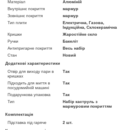
Матеріал
Алюміній
Внутрішнє покриття
мармур
Зовнішнє покриття
мармур
Тип плити
Електрична, Газова,
Індукційна, Склокерамічна
Кришки
Жаростійке скло
Ручки
Бакеліт
Антипригарне покриття
Весь набір
Стан
Новий
Додаткові характеристики
Отвір для виходу пари в
Так
кришках
Підходить для миття в
Так
посудомийній машині
Подарункова упаковка
Так
Тип
Набір каструль з
мармуровим покриттям
Комплектація
Підставка під гаряче
2 шт.