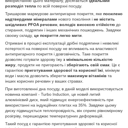
використанню цього матеріалу, досягається
ідеальний
розподіл тепла
по всій поверхні посуду.
Тришарове мармурове антипригарне покриття, яке
посилено
надтвердими мінералами
нового покоління і
не містить
шкідливих PFOA речовин
,
володіє високою стійкістю
до
стирання, подряпин і інших механічних пошкоджень. Завдяки
своєму складу,
це покриття легко мити
.
Отримані в процесі експлуатації дрібні подряпини і невеликі
потертості на поверхні посуду не впливають на властивості
антипригарного покриття і довговічність. Таке покриття
дозволяє готувати здорову їжу
з мінімальною кількістю
жиру
, продукти не пригорають і
зберігають свій смак
. Це є
гарантією
приготування здорової та корисної їжі
, мінімум
води і масла дозволить зберегти
максимум вітамінів
та
інших корисних речовин у ваших стравах.
При виготовленні дна посуду, в даній моделі використовується
новинка компанії - Turbo Induction, це новий литий
алюмінієвий диск, який підвищує енергоефективність при
використанні на індукційних плитах на 35%. Завдяки цьому
диску підвищується теплопровідність, він сприяє рівномірному
розігріву, перешкоджає температурних деформацій.
Такий посуд є гарантією приготування здорової та корисної