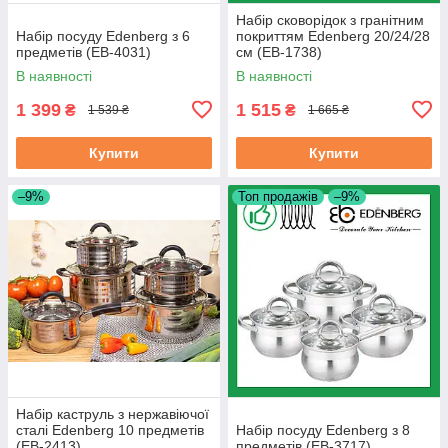
Набір сковорідок з гранітним
Набір посуду Edenberg з 6
покриттям Edenberg 20/24/28
предметів (EB-4031)
см (EB-1738)
В наявності
В наявності
1 399
1 515
₴
₴
1 539 ₴
1 665 ₴
Купити
Купити
–9%
Топ продажів
–9%
Набір каструль з нержавіючої
сталі Edenberg 10 предметів
Набір посуду Edenberg з 8
(EB-2413)
предметів (EB-3717)