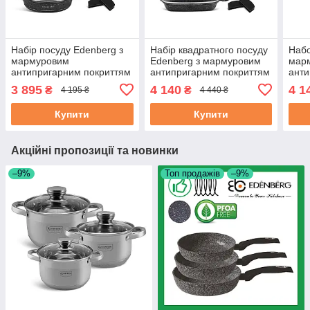
Набір посуду Edenberg з
Набір квадратного посуду
Набо
мармуровим
Edenberg з мармуровим
мар
антипригарним покриттям
антипригарним покриттям
анти
10 предметів (EB-12911)
10 предметів (EB-12912)
10 п
3 895
4 140
4 1
₴
₴
4 195 ₴
4 440 ₴
Купити
Купити
Акційні пропозиції та новинки
–9%
Топ продажів
–9%