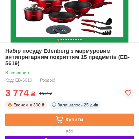
Набір посуду Edenberg з мармуровим
антипригарним покриттям 15 предметів (EB-
5619)
В наявності
Код: EB-5619
Роздріб
3 774
₴
4 074 ₴
Економія
300 ₴
Залишилось
25 днів
Купити
або