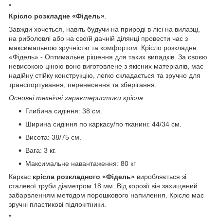
"
Крісло розкладне «Фідель»
.
Завжди хочеться, навіть будучи на природі в лісі на вилазці,
на риболовлі або на своїй дачній ділянці провести час з
максимальною зручністю та комфортом. Крісло розкладне
«Фідель» - Оптимальне рішення для таких випадків. За своєю
невисокою ціною воно виготовлене з якісних матеріалів, має
надійну стійку конструкцію, легко складається та зручно для
транспортування, перенесення та зберігання.
Основні технічні характеристики крісла:
Глибина сидіння: 38 см.
Ширина сидіння по каркасу/по тканині: 44/34 см.
Висота: 38/75 см.
Вага: 3 кг.
Максимальне навантаження: 80 кг
Каркас
крісла розкладного «Фідель»
виробляється зі
сталевої труби діаметром 18 мм. Від корозії він захищений
забарвленням методом порошкового напилення. Крісло має
зручні пластикові підлокітники.
"