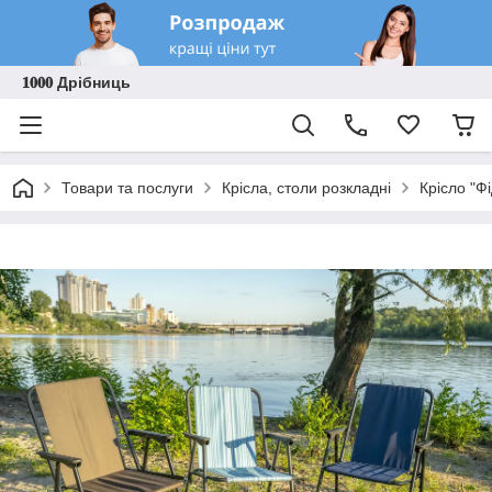
𝟏𝟎𝟎𝟎 Дрібниць
Товари та послуги
Крісла, столи розкладні
Крісло "Ф