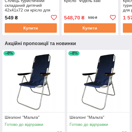
Стілець туристичний
Крісло "Фідель хакі"
Кріс
складаний дитячий
тури
42x41x72 см крісло для
для 
кемпінгу туризму пікніка
на п
549
548,70
1 5
₴
₴
590 ₴
дачі природи SJ-0030BL
Купити
Купити
Акційні пропозиції та новинки
–8%
–8%
Шезлонг "Мальта"
Шезлонг "Мальта"
Готово до відправки
Готово до відправки