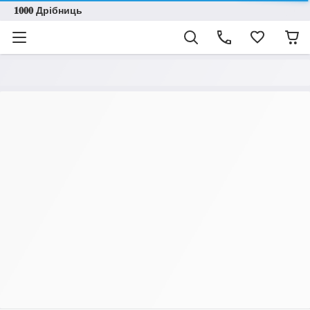
𝟏𝟎𝟎𝟎 Дрібниць