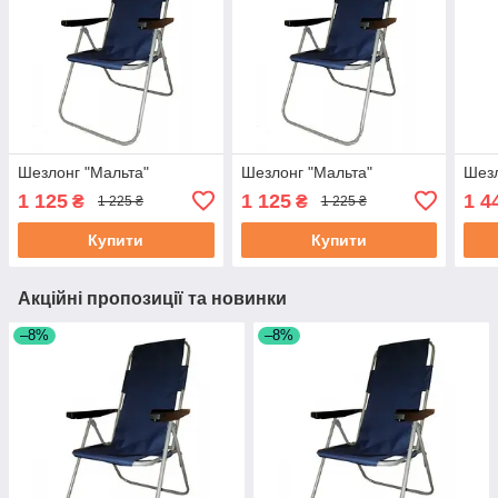
Шезлонг "Мальта"
Шезлонг "Мальта"
Шезл
1 125
1 125
1 4
₴
₴
1 225 ₴
1 225 ₴
Купити
Купити
Акційні пропозиції та новинки
–8%
–8%