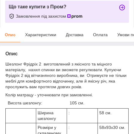
Що таке купити з Пром?
Замовлення під захистом
Опис
Характеристики
Доставка
Оплата
Умови п
Опис
Шезлонг Фрідріх 2 виготовлений з якісного та міцного
матеріалу, нахил спинки ви зможете регулювати. Купуючи
Фрідріх 2
від вітчизняного виробника, ви Отримуєте не тільки
меблі для комфортного відпочинку, але й якісну річ, яка
прослужить вам протягом довгих років.
Колір матрацу - уточнювати при замовленні.
Висота шезлонгу: 105 см.
Ширина
:
58 см.
шезлонгу
Розміри у
:
58х93х30 см.
складеному