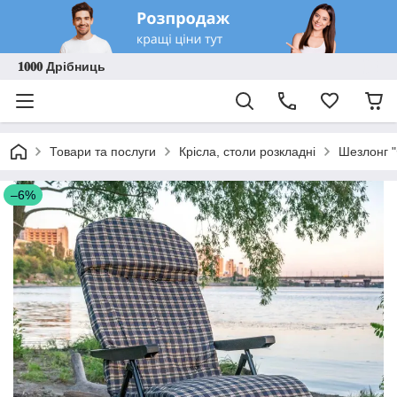
𝟏𝟎𝟎𝟎 Дрібниць
Товари та послуги
Крісла, столи розкладні
Шезлонг 
–6%