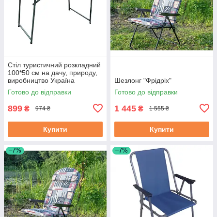
Стіл туристичний розкладний
100*50 см на дачу, природу,
виробництво Україна
Шезлонг "Фрідріх"
Готово до відправки
Готово до відправки
899
1 445
₴
₴
974 ₴
1 555 ₴
Купити
Купити
–7%
–7%