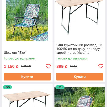
Стіл туристичний розкладний
100*50 см на дачу, природу,
Шезлонг "Еко"
виробництво Україна
Готово до відправки
Готово до відправки
1 150
899
₴
₴
1 250 ₴
974 ₴
Купити
Купити
–8%
–7%