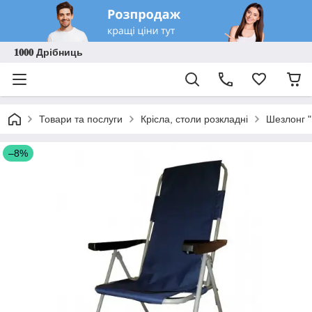
𝟏𝟎𝟎𝟎 Дрібниць
Товари та послуги
Крісла, столи розкладні
Шезлонг 
–8%