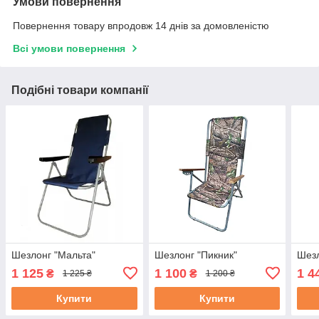
Умови повернення
Повернення товару впродовж 14 днів за домовленістю
Всі умови повернення
Подібні товари компанії
Шезлонг "Мальта"
Шезлонг "Пикник"
Шезл
1 125
1 100
1 4
₴
₴
1 225 ₴
1 200 ₴
Купити
Купити