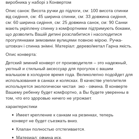
виробника у наборі з Конвертом
Опис санок: Висота ручки до підлоги, см: 100 висота спинки
від сидіння, см: 45 ширина спинки, см: 33 довжина сидіння,
см: 60 ширина сидіння, см: 25 довжина санок, см: 90 Санки
мають укріплену спинку з комфортними підтримують боками,
що дозволить Вашій дитині розслабитися і насолодитися
прогулянками зимовими вулицями повною мірою. Ручка-
штовхач і спинка знімні. Матеріал: дерево/метал Гарна якість.
Опис конверта:
Детский зимний конверт от производителя – это надежный,
уютный и стильный аксессуар для прогулок с вашим
малышом в холодное время года. Великолепно подойдет для
использования в санках и колясках. В качестве утеплителя
используется экологически чистая эко - овчина. В конверте
Вашему ребенку будет комфортно, а Вы будете уверенны в
том, что его здоровью ничего не угрожает.
характеристики
Имеет крепление к санкам на резинках, теперь
конверт не будет съезжать вниз.
Клапан полностью отстегивается.
Материал: овчина иск.