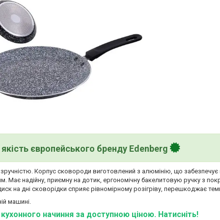
якість європейського бренду Edenberg
і зручністю. Корпус сковороди виготовлений з алюмінію, що забезпечує
. Має надійну, приємну на дотик, ергономічну бакелитовую ручку з покр
диск на дні сковорідки сприяє рівномірному розігріву, перешкоджає те
ій машині.
ї кухонного начиння за доступною ціною. Натисніть!