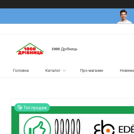
𝟏𝟎𝟎𝟎 Дрібниць
Головна
Каталог
Про магазин
Новінк
Топ продаж