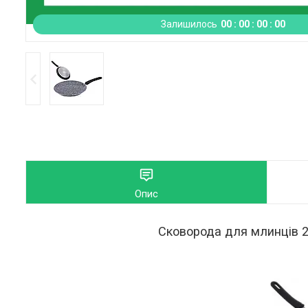
Залишилось
0
0
0
0
0
0
0
0
Опис
Сковорода для млинців 2