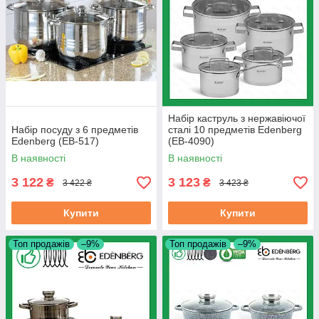
Набір каструль з нержавіючої
Набір посуду з 6 предметів
сталі 10 предметів Edenberg
Edenberg (EB-517)
(EB-4090)
В наявності
В наявності
3 122
3 123
₴
₴
3 422 ₴
3 423 ₴
Купити
Купити
Топ продажів
–9%
Топ продажів
–9%