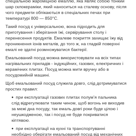
спеціальною жароміцною емаллю, яка являє собою тонкий
шар склокераміки, який наноситься на сталеву основу, після
чого предмети обпікаються в спеціальних печах при
температурі 800 — 850°С.
Такий посуд є універсальною, вона підходить для
приготування і зберігання їжі, сервірування столу і
перенесення продуктів. Емалеве покриття захищає їжу від
проникнення іонів металів, до того ж, на гладкій поверхні
емалі не здатні розмножуватися бактерії.
Емальований посуд можна використовувати на всіх типах
нагрівальних приладів - індукційних, газових, електричних і
керамічних плитах. Посуд можна мити вручну або в
посудомийній машині.
Щоб емальований посуд служила довго, слід дотримуватися
простих правил:
при експлуатації газових плитах полум'я пальника
слід відрегулювати таким чином, щоб вогонь не виходив
за межі дна посуду, так емаль довгі роки буде цілою і
неушкодженою, так і посуд не буде покриватися
кіптявою.
при експлуатації на кухні та транспортуванні
необхідно оберігати емальований посуд від механічних