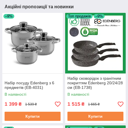
Акційні пропозиції та новинки
–9%
Топ продажів
–9%
Набір сковорідок з гранітним
Набір посуду Edenberg з 6
покриттям Edenberg 20/24/28
предметів (EB-4031)
см (EB-1738)
В наявності
В наявності
1 399
1 515
₴
₴
1 539 ₴
1 665 ₴
Купити
Купити