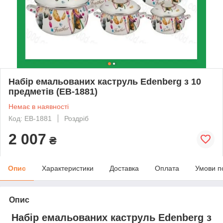
Набір емальованих каструль Edenberg з 10
предметів (EB-1881)
Немає в наявності
Код: EB-1881
Роздріб
2 007
₴
Опис
Характеристики
Доставка
Оплата
Умови п
Опис
Набір емальованих каструль Edenberg з