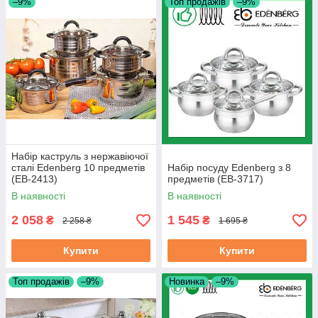
–9%
Топ продажів
–9%
Набір каструль з нержавіючої
сталі Edenberg 10 предметів
Набір посуду Edenberg з 8
(EB-2413)
предметів (EB-3717)
В наявності
В наявності
2 058
1 545
₴
₴
2 258 ₴
1 695 ₴
Купити
Купити
Топ продажів
–9%
Новинка
–9%