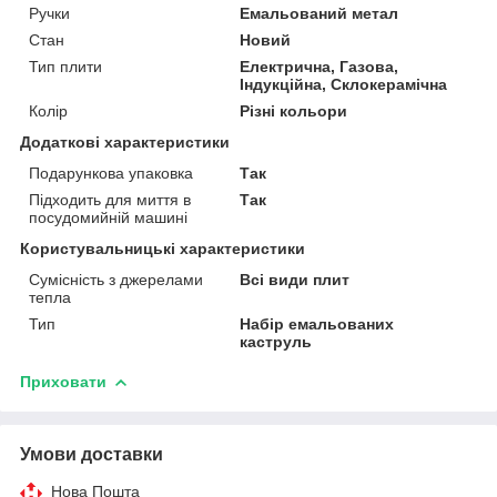
Ручки
Емальований метал
Стан
Новий
Тип плити
Електрична, Газова,
Індукційна, Склокерамічна
Колір
Різні кольори
Додаткові характеристики
Подарункова упаковка
Так
Підходить для миття в
Так
посудомийній машині
Користувальницькі характеристики
Сумісність з джерелами
Всі види плит
тепла
Тип
Набір емальованих
каструль
Приховати
Умови доставки
Нова Пошта