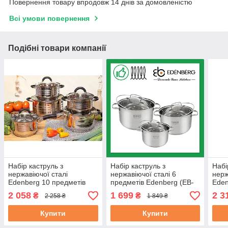
Повернення товару впродовж 14 днів за домовленістю
Всі умови повернення
Подібні товари компанії
Набір каструль з
Набір каструль з
Набі
нержавіючої сталі
нержавіючої сталі 6
нерж
Edenberg 10 предметів
предметів Edenberg (EB-
Eden
(EB-2413)
4071)
2406
2 058
1 699
2 3
₴
₴
2 258 ₴
1 849 ₴
Купити
Купити