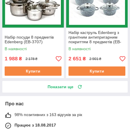
Набір каструль Edenberg з
Набір посуди 8 предметів
гранітним антипригарним
Edenberg (EB-3707)
покриттям 8 предметів (EB-
8035)
В наявності
В наявності
1 988
2 651
₴
₴
2 178 ₴
2 901 ₴
Купити
Купити
Показати ще
Про нас
98% позитивних з 163 відгуків за рік
Працює з 18.08.2017