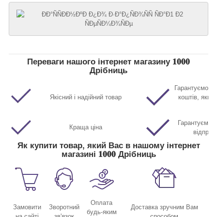
Переваги нашого інтернет магазину 𝟏𝟎𝟎𝟎
Дрібниць
Гарантуємо п
Якісний і надійний товар
коштів, якщо
Гарантуємо м
Краща ціна
відправ
Як купити товар, який Вас в нашому інтернет
магазині 𝟏𝟎𝟎𝟎 Дрібниць
Оплата
Замовити
Зворотний
Доставка зручним Вам
будь-яким
на сайті
зв'язок
способом