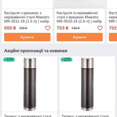
Каструля з кришкою з
Каструля із нержавіючої
Каст
нержавіючої сталі Maestro
сталі з кришкою Maestro
нерж
MR-3511-16 (1.5 л) | набір
MR-3510-16 (1.6 л) | набір
MR-3
посуду Маестро | каструлі
посуду Маестро | каструлі
посу
655
703
702
₴
₴
709 ₴
748 ₴
Маестро
Маестро
Мае
Купити
Купити
Акційні пропозиції та новинки
–12%
–12%
Термос з нержавіючої сталі
Термос з нержавіючої сталі