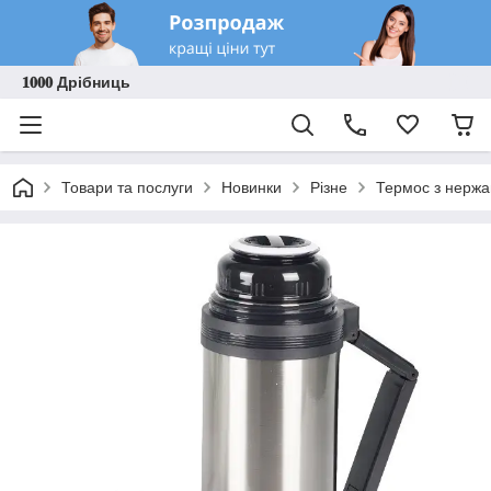
𝟏𝟎𝟎𝟎 Дрібниць
Товари та послуги
Новинки
Різне
Термос з нержа