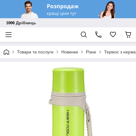
𝟏𝟎𝟎𝟎 Дрібниць
Товари та послуги
Новинки
Різне
Термос з нержа