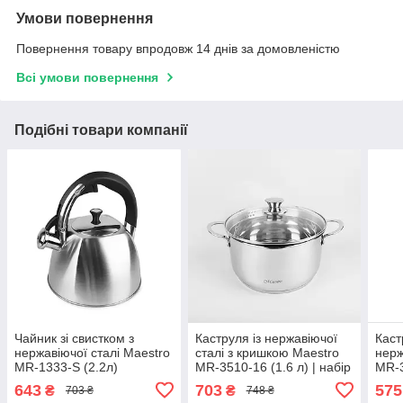
Умови повернення
Повернення товару впродовж 14 днів за домовленістю
Всі умови повернення
Подібні товари компанії
Чайник зі свистком з
Каструля із нержавіючої
Каст
нержавіючої сталі Maestro
сталі з кришкою Maestro
нерж
MR-1333-S (2.2л)
MR-3510-16 (1.6 л) | набір
MR-3
металевий чайник
посуду Маестро | каструлі
посу
643
703
575
₴
₴
703 ₴
748 ₴
Маестро, Маестро
Маестро
Мае