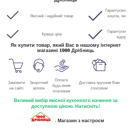
Гарантуємо п
Якісний і надійний товар
коштів, якщо
Гарантуємо м
Краща ціна
відправ
Як купити товар, який Вас в нашому інтернет
магазині 𝟏𝟎𝟎𝟎 Дрібниць
Оплата
Замовити
Зворотний
Доставка зручним Вам
будь-яким
на сайті
зв'язок
способом
платежем
Великий вибір якісної кухонного начиння за
доступною ціною. Натисніть!
Магазин з настроєм
-