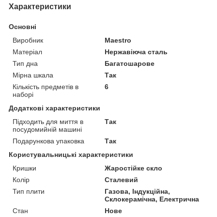
Характеристики
Основні
Виробник
Maestro
Матеріал
Нержавіюча сталь
Тип дна
Багатошарове
Мірна шкала
Так
Кількість предметів в
6
наборі
Додаткові характеристики
Підходить для миття в
Так
посудомийній машині
Подарункова упаковка
Так
Користувальницькі характеристики
Кришки
Жаростійке скло
Колір
Сталевий
Тип плити
Газова, Індукційна,
Склокерамічна, Електрична
Стан
Нове