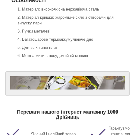
Особливості
Матеріал: високоякісна нержавіюча сталь
Матеріал кришки: жароміцне скло з отворами для
випуску пари
Ручки металеві
Багатошарове термоаккумулююче дно
Для всіх типів плит
Можна мити в посудомийній машині
Переваги нашого інтернет магазину 𝟏𝟎𝟎𝟎
Дрібниць
Гарантуємо п
Якісний і надійний товар
коштів, якщо