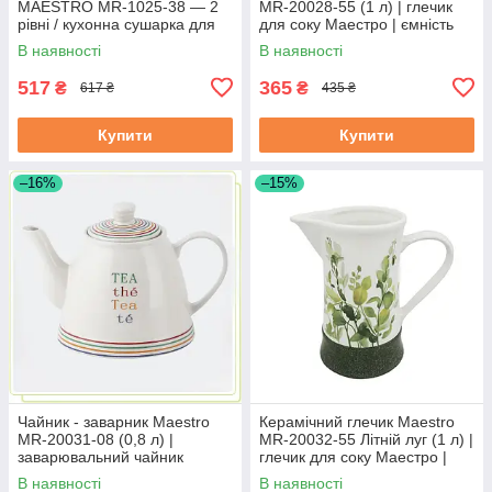
MAESTRO MR-1025-38 — 2
MR-20028-55 (1 л) | глечик
рівні / кухонна сушарка для
для соку Маестро | ємність
посуду Маестро
для води Маестро
В наявності
В наявності
517
365
₴
₴
617 ₴
435 ₴
Купити
Купити
–16%
–15%
Чайник - заварник Maestro
Керамічний глечик Maestro
MR-20031-08 (0,8 л) |
MR-20032-55 Літній луг (1 л) |
заварювальний чайник
глечик для соку Маестро |
Маестро | керамічний чайник
ємність для води Маестро
В наявності
В наявності
Маестро