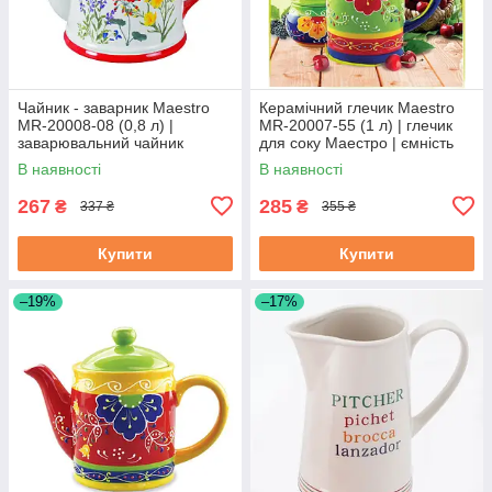
Чайник - заварник Maestro
Керамічний глечик Maestro
MR-20008-08 (0,8 л) |
MR-20007-55 (1 л) | глечик
заварювальний чайник
для соку Маестро | ємність
Маестро | керамічний чайник
для води Маестро
В наявності
В наявності
Маестро
267
285
₴
₴
337 ₴
355 ₴
Купити
Купити
–19%
–17%