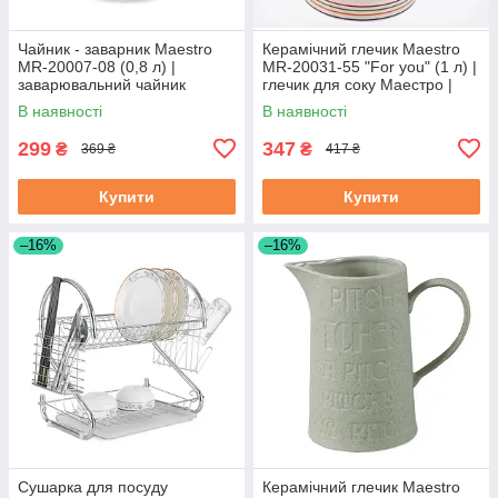
Чайник - заварник Maestro
Керамічний глечик Maestro
MR-20007-08 (0,8 л) |
MR-20031-55 "For you" (1 л) |
заварювальний чайник
глечик для соку Маестро |
Маестро | керамічний чайник
ємність для води Маестро
В наявності
В наявності
Маестро
299
347
₴
₴
369 ₴
417 ₴
Купити
Купити
–16%
–16%
Сушарка для посуду
Керамічний глечик Maestro