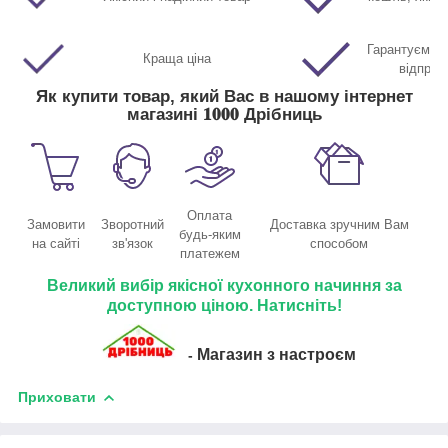
Гарантуємо м
Краща ціна
відправ
Як купити товар, який Вас в нашому інтернет
магазині 𝟏𝟎𝟎𝟎 Дрібниць
Оплата
Замовити
Зворотний
Доставка зручним Вам
будь-яким
на сайті
зв'язок
способом
платежем
Великий вибір якісної кухонного начиння за
доступною ціною. Натисніть!
Магазин з настроєм
-
Приховати