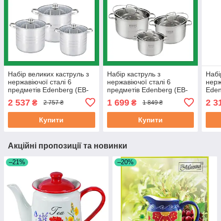
Набір великих каструль з
Набір каструль з
Набі
нержавіючої сталі 6
нержавіючої сталі 6
нерж
предметів Edenberg (EB-
предметів Edenberg (EB-
Eden
522)
4071)
2406
2 537
1 699
2 3
₴
₴
2 757 ₴
1 849 ₴
Купити
Купити
Акційні пропозиції та новинки
–21%
–20%