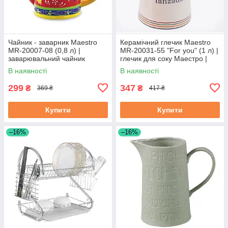
Чайник - заварник Maestro
Керамічний глечик Maestro
MR-20007-08 (0,8 л) |
MR-20031-55 "For you" (1 л) |
заварювальний чайник
глечик для соку Маестро |
Маестро | керамічний чайник
ємність для води Маестро
В наявності
В наявності
Маестро
299
347
₴
₴
369 ₴
417 ₴
Купити
Купити
–16%
–16%