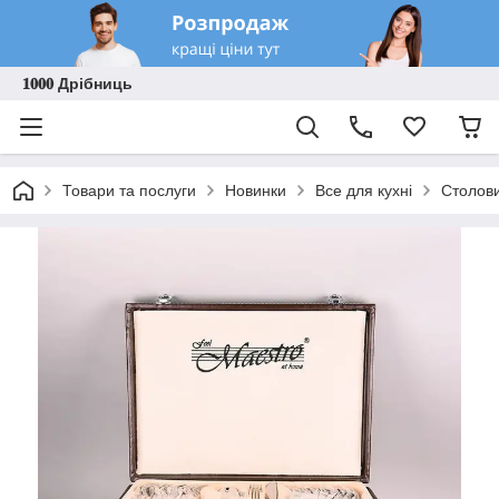
𝟏𝟎𝟎𝟎 Дрібниць
Товари та послуги
Новинки
Все для кухні
Столови