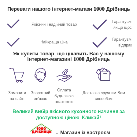
Переваги нашого інтернет-магази 𝟏𝟎𝟎𝟎 Дрібниць
Гарантуємо п
Якісний і надійний товар
якщо щось р
Гарантуємо м
Найкраща ціна
відправл
Як купити товар, що цікавить Вас у нашому
інтернет-магазині 𝟏𝟎𝟎𝟎 Дрібниць
Оплата
Замовити
Зворотний
Доставка зручним Вам
будь-якою
на сайті
зв'язок
способом
платежею
Великий вибір якісного кухонного начиння за
доступною ціною. Кликай!
Магазин із настроєм
-