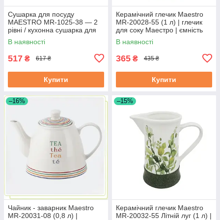
Сушарка для посуду
Керамічний глечик Maestro
MAESTRO MR-1025-38 — 2
MR-20028-55 (1 л) | глечик
рівні / кухонна сушарка для
для соку Маестро | ємність
посуду Маестро
для води Маестро
В наявності
В наявності
517
365
₴
₴
617 ₴
435 ₴
Купити
Купити
–16%
–15%
Чайник - заварник Maestro
Керамічний глечик Maestro
MR-20031-08 (0,8 л) |
MR-20032-55 Літній луг (1 л) |