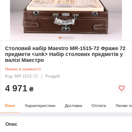
Столовий набір Maestro MR-1515-72 Фраже 72
предмети <unk> Набір столових предметів у
валізі Маестро
Немає в наявності
Код: MR-1515-72
Роздріб
4 971
₴
Опис
Характеристики
Доставка
Оплата
Умови п
Опис