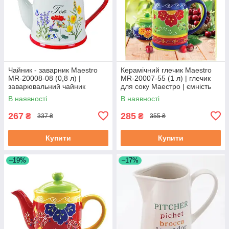
Чайник - заварник Maestro
Керамічний глечик Maestro
MR-20008-08 (0,8 л) |
MR-20007-55 (1 л) | глечик
заварювальний чайник
для соку Маестро | ємність
Маестро | керамічний чайник
для води Маестро
В наявності
В наявності
Маестро
267
285
₴
₴
337 ₴
355 ₴
Купити
Купити
–19%
–17%