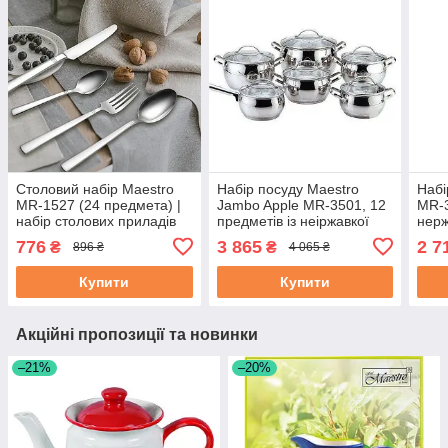
Столовий набір Maestro
Набір посуду Maestro
Набі
MR-1527 (24 предмета) |
Jambo Apple MR-3501, 12
MR-3
набір столових приладів
предметів із неіржавкої
нерж
Маестро | ложки та
сталі <unk> каструля
каст
776
3 865
2 7
₴
₴
896 ₴
4 065 ₴
виделки Маестро
Маєстро, ківш Маестро
Маес
Купити
Купити
Акційні пропозиції та новинки
–21%
–20%