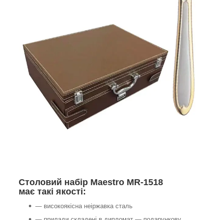
Столовий набір Maestro MR-1518
має такі якості:
— високоякісна неіржавка сталь
— прилади складені в дипломат — подарункову