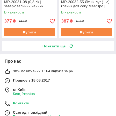
MR-20031-08 (0,8 л) |
MR-20032-55 Літній луг (1 л) |
заварювальний чайник
глечик для соку Маестро |
Маестро | керамічний чайник
ємність для води Маестро
В наявності
В наявності
Маестро
377
387
₴
₴
447 ₴
457 ₴
Купити
Купити
Показати ще
Про нас
98% позитивних з 164 відгуків за рік
Працює з 18.08.2017
м. Київ
Київ, Україна
Контакти
Сьогодні вихідний