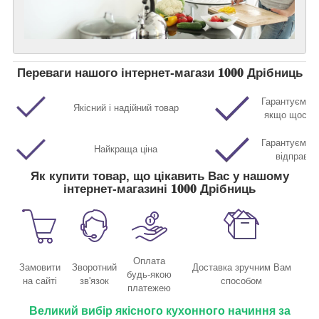
Переваги нашого інтернет-магази 𝟏𝟎𝟎𝟎 Дрібниць
Гарантуємо п
Якісний і надійний товар
якщо щось р
Гарантуємо м
Найкраща ціна
відправл
Як купити товар, що цікавить Вас у нашому
інтернет-магазині 𝟏𝟎𝟎𝟎 Дрібниць
Оплата
Замовити
Зворотний
Доставка зручним Вам
будь-якою
на сайті
зв'язок
способом
платежею
Великий вибір якісного кухонного начиння за