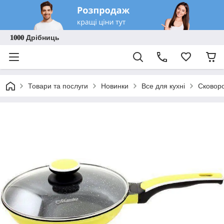
𝟏𝟎𝟎𝟎 Дрібниць
Товари та послуги
Новинки
Все для кухні
Сковоро