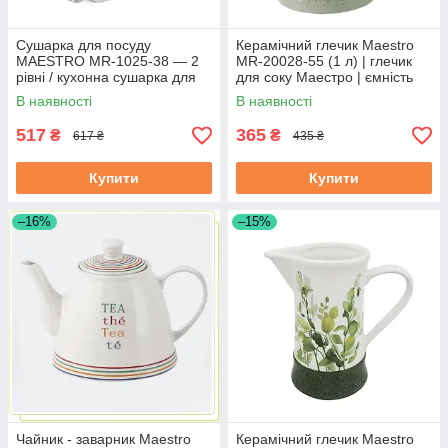
Сушарка для посуду
Керамічний глечик Maestro
MAESTRO MR-1025-38 — 2
MR-20028-55 (1 л) | глечик
рівні / кухонна сушарка для
для соку Маестро | ємність
посуду Маестро
для води Маестро
В наявності
В наявності
517
365
₴
₴
617 ₴
435 ₴
Купити
Купити
–16%
–15%
Чайник - заварник Maestro
Керамічний глечик Maestro