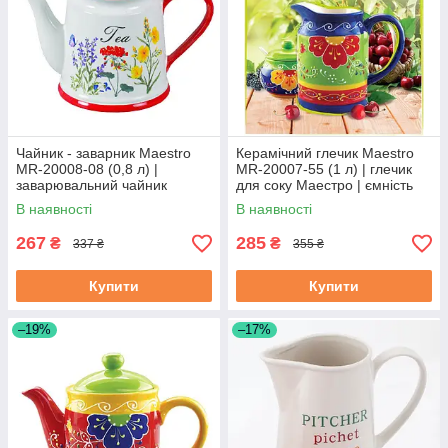
Чайник - заварник Maestro
Керамічний глечик Maestro
MR-20008-08 (0,8 л) |
MR-20007-55 (1 л) | глечик
заварювальний чайник
для соку Маестро | ємність
Маестро | керамічний чайник
для води Маестро
В наявності
В наявності
Маестро
267
285
₴
₴
337 ₴
355 ₴
Купити
Купити
–19%
–17%