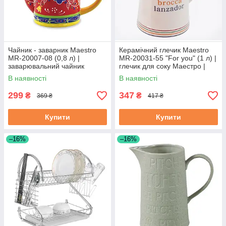
Чайник - заварник Maestro
Керамічний глечик Maestro
MR-20007-08 (0,8 л) |
MR-20031-55 "For you" (1 л) |
заварювальний чайник
глечик для соку Маестро |
Маестро | керамічний чайник
ємність для води Маестро
В наявності
В наявності
Маестро
299
347
₴
₴
369 ₴
417 ₴
Купити
Купити
–16%
–16%