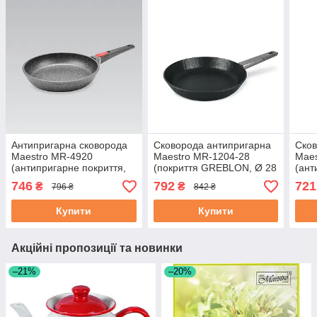
Антипригарна сковорода
Сковорода антипригарна
Сков
Maestro MR-4920
Maestro MR-1204-28
Maes
(антипригарне покриття,
(покриття GREBLON, Ø 28
(ант
зйомна ручка Ø20 см) |
см) | сковорідка Маестро,
Quan
746
792
721
₴
₴
796 ₴
842 ₴
сковорода Маестро,
сотейник Маестро
соте
Маестро
Мае
Купити
Купити
Акційні пропозиції та новинки
–21%
–20%