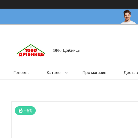
𝟏𝟎𝟎𝟎 Дрібниць
Головна
Каталог
Про магазин
Достав
–6%