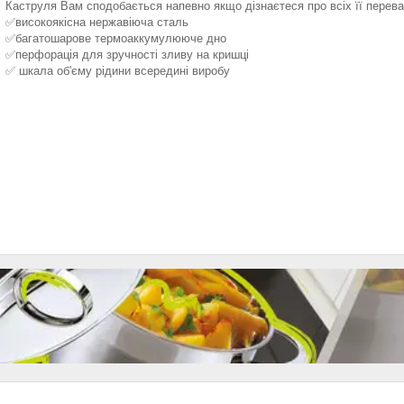
Каструля Вам сподобається напевно якщо дізнаєтеся про всіх її перева
✅високоякісна нержавіюча сталь
✅багатошарове термоаккумулююче дно
✅перфорація для зручності зливу на кришці
✅ шкала об'єму рідини всередині виробу