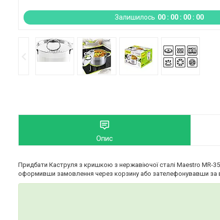
Залишилось
0
0
0
0
0
0
0
0
Опис
Придбати Каструля з кришкою з нержавіючої сталі Maestro MR-3511-
оформивши замовлення через корзину або зателефонувавши за 