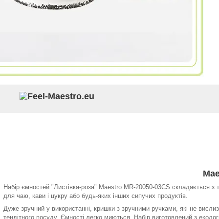
Mae
Набір ємностей "Листівка-роза" Maestro MR-20050-03CS складається з 
для чаю, кави і цукру або будь-яких інших сипучих продуктів.
Дуже зручний у використанні, кришки з зручними ручками, які не висл
тендітного посуду. Ємності легко миються. Набір виготовлений з еколог