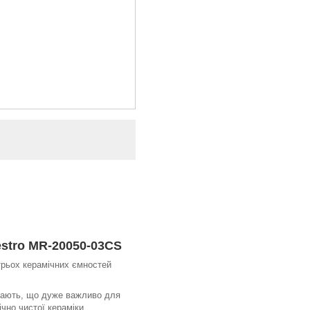
stro MR-20050-03CS
трьох керамічних ємностей
изають, що дуже важливо для
ічно чистої кераміки