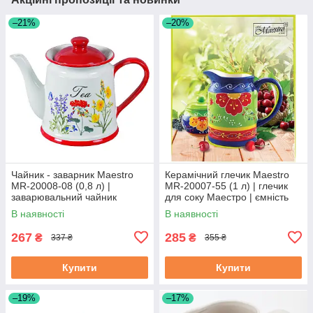
–21%
–20%
Чайник - заварник Maestro
Керамічний глечик Maestro
MR-20008-08 (0,8 л) |
MR-20007-55 (1 л) | глечик
заварювальний чайник
для соку Маестро | ємність
Маестро | керамічний чайник
для води Маестро
В наявності
В наявності
Маестро
267
285
₴
₴
337 ₴
355 ₴
Купити
Купити
–19%
–17%