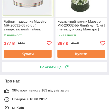
Чайник - заварник Maestro
Керамічний глечик Maestro
MR-20031-08 (0,8 л) |
MR-20032-55 Літній луг (1 л) |
заварювальний чайник
глечик для соку Маестро |
Маестро | керамічний чайник
ємність для води Маестро
В наявності
В наявності
Маестро
377
387
₴
₴
447 ₴
457 ₴
Купити
Купити
Показати ще
Про нас
98% позитивних з 163 відгуків за рік
Працює з 18.08.2017
м. Київ