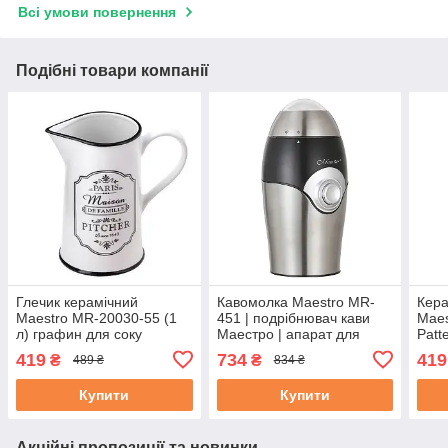
Всі умови повернення
Подібні товари компанії
Глечик керамічний
Кавомолка Maestro MR-
Кера
Maestro MR-20030-55 (1
451 | подрібнювач кави
Maes
л) графин для соку
Маестро | апарат для
Patt
Маестро ⁇ місткість для
помелу кави Маестро
соку
419
734
419
₴
₴
489 ₴
834 ₴
води Маестро
для 
Купити
Купити
Акційні пропозиції та новинки