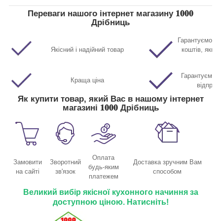
Переваги нашого інтернет магазину 𝟏𝟎𝟎𝟎
Дрібниць
Гарантуємо п
Якісний і надійний товар
коштів, якщо
Гарантуємо м
Краща ціна
відправ
Як купити товар, який Вас в нашому інтернет
магазині 𝟏𝟎𝟎𝟎 Дрібниць
Оплата
Замовити
Зворотний
Доставка зручним Вам
будь-яким
на сайті
зв'язок
способом
платежем
Великий вибір якісної кухонного начиння за
доступною ціною. Натисніть!