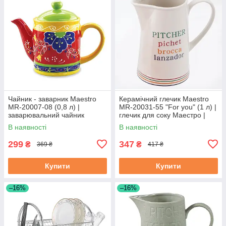
Чайник - заварник Maestro
Керамічний глечик Maestro
MR-20007-08 (0,8 л) |
MR-20031-55 "For you" (1 л) |
заварювальний чайник
глечик для соку Маестро |
Маестро | керамічний чайник
ємність для води Маестро
В наявності
В наявності
Маестро
299
347
₴
₴
369 ₴
417 ₴
Купити
Купити
–16%
–16%