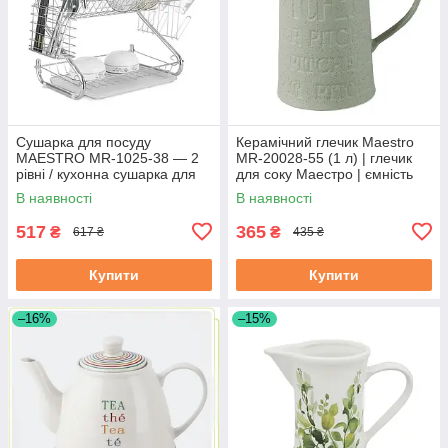
Сушарка для посуду
Керамічний глечик Maestro
MAESTRO MR-1025-38 — 2
MR-20028-55 (1 л) | глечик
рівні / кухонна сушарка для
для соку Маестро | ємність
посуду Маестро
для води Маестро
В наявності
В наявності
517
365
₴
₴
617 ₴
435 ₴
Купити
Купити
–16%
–15%