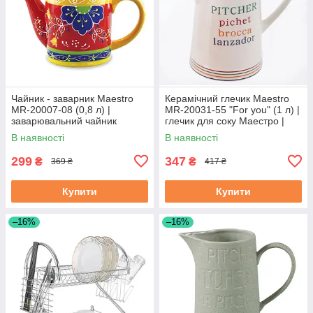
Чайник - заварник Maestro
Керамічний глечик Maestro
MR-20007-08 (0,8 л) |
MR-20031-55 "For you" (1 л) |
заварювальний чайник
глечик для соку Маестро |
Маестро | керамічний чайник
ємність для води Маестро
В наявності
В наявності
Маестро
299
347
₴
₴
369 ₴
417 ₴
Купити
Купити
–16%
–16%