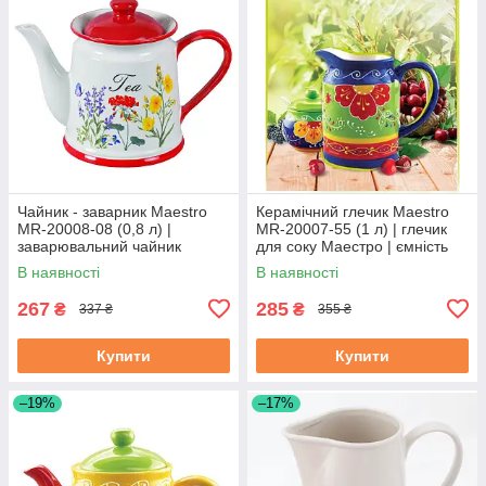
Чайник - заварник Maestro
Керамічний глечик Maestro
MR-20008-08 (0,8 л) |
MR-20007-55 (1 л) | глечик
заварювальний чайник
для соку Маестро | ємність
Маестро | керамічний чайник
для води Маестро
В наявності
В наявності
Маестро
267
285
₴
₴
337 ₴
355 ₴
Купити
Купити
–19%
–17%