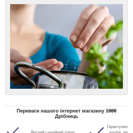
Переваги нашого інтернет магазину 𝟏𝟎𝟎𝟎
Дрібниць
Гарантуємо п
Якісний і надійний товар
коштів, якщо