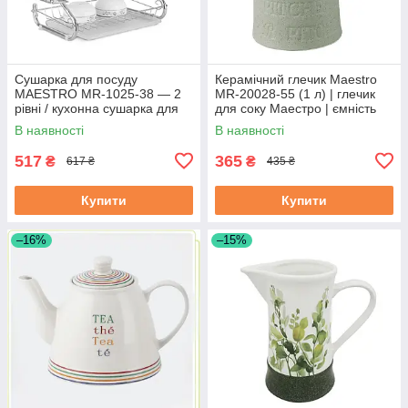
Сушарка для посуду
Керамічний глечик Maestro
MAESTRO MR-1025-38 — 2
MR-20028-55 (1 л) | глечик
рівні / кухонна сушарка для
для соку Маестро | ємність
посуду Маестро
для води Маестро
В наявності
В наявності
517
365
₴
₴
617 ₴
435 ₴
Купити
Купити
–16%
–15%