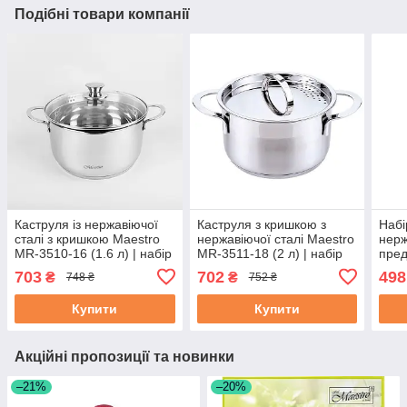
Подібні товари компанії
Каструля із нержавіючої
Каструля з кришкою з
Набі
сталі з кришкою Maestro
нержавіючої сталі Maestro
нерж
MR-3510-16 (1.6 л) | набір
MR-3511-18 (2 л) | набір
пред
посуду Маестро | каструлі
посуду Маестро | каструлі
3500
703
702
498
₴
₴
748 ₴
752 ₴
Маестро
Маестро
Купити
Купити
Акційні пропозиції та новинки
–21%
–20%