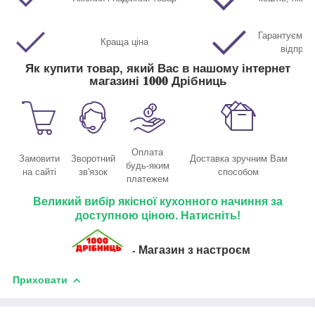
Гарантуємо м
Краща ціна
відправ
Як купити товар, який Вас в нашому інтернет
магазині 𝟏𝟎𝟎𝟎 Дрібниць
Оплата
Замовити
Зворотний
Доставка зручним Вам
будь-яким
на сайті
зв'язок
способом
платежем
Великий вибір якісної кухонного начиння за
доступною ціною. Натисніть!
Магазин з настроєм
-
Приховати