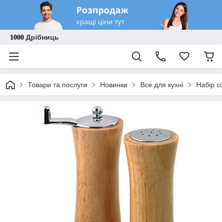
𝟏𝟎𝟎𝟎 Дрібниць
Товари та послуги
Новинки
Все для кухні
Набір с