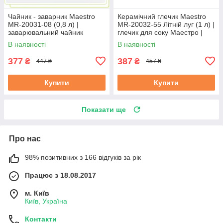
Чайник - заварник Maestro
Керамічний глечик Maestro
MR-20031-08 (0,8 л) |
MR-20032-55 Літній луг (1 л) |
заварювальний чайник
глечик для соку Маестро |
Маестро | керамічний чайник
ємність для води Маестро
В наявності
В наявності
Маестро
377
387
₴
₴
447 ₴
457 ₴
Купити
Купити
Показати ще
Про нас
98% позитивних з 166 відгуків за рік
Працює з 18.08.2017
м. Київ
Київ, Україна
Контакти