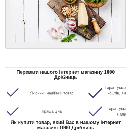
Переваги нашого інтернет магазину 𝟏𝟎𝟎𝟎
Дрібниць
Гарантуємо п
Якісний і надійний товар
коштів, якщо
Гарантуємо м
Краща ціна
відправ
Як купити товар, який Вас в нашому інтернет
магазині 𝟏𝟎𝟎𝟎 Дрібниць