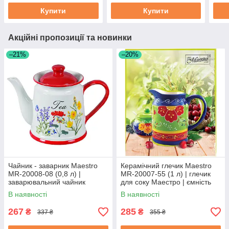
Купити
Купити
Акційні пропозиції та новинки
–21%
–20%
Чайник - заварник Maestro
Керамічний глечик Maestro
MR-20008-08 (0,8 л) |
MR-20007-55 (1 л) | глечик
заварювальний чайник
для соку Маестро | ємність
Маестро | керамічний чайник
для води Маестро
В наявності
В наявності
Маестро
267
285
₴
₴
337 ₴
355 ₴