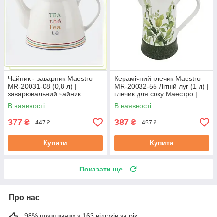
Чайник - заварник Maestro
Керамічний глечик Maestro
MR-20031-08 (0,8 л) |
MR-20032-55 Літній луг (1 л) |
заварювальний чайник
глечик для соку Маестро |
Маестро | керамічний чайник
ємність для води Маестро
В наявності
В наявності
Маестро
377
387
₴
₴
447 ₴
457 ₴
Купити
Купити
Показати ще
Про нас
98% позитивних з 163 відгуків за рік