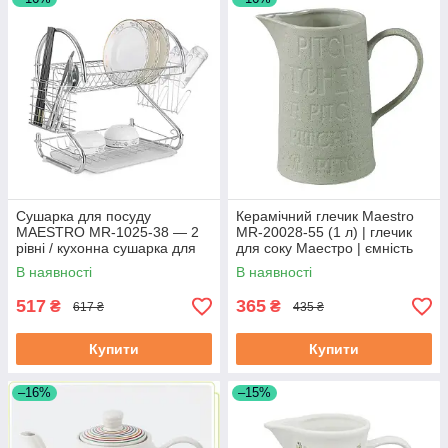
Сушарка для посуду
Керамічний глечик Maestro
MAESTRO MR-1025-38 — 2
MR-20028-55 (1 л) | глечик
рівні / кухонна сушарка для
для соку Маестро | ємність
посуду Маестро
для води Маестро
В наявності
В наявності
517
365
₴
₴
617 ₴
435 ₴
Купити
Купити
–16%
–15%