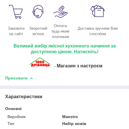
Оплата
Замовити
Зворотний
Доставка зручним Вам
будь-яким
на сайті
зв'язок
способом
платежем
Великий вибір якісної кухонного начиння за
доступною ціною. Натисніть!
Магазин з настроєм
-
Приховати
Характеристики
Основні
Виробник
Maestro
Тип
Набір ножів