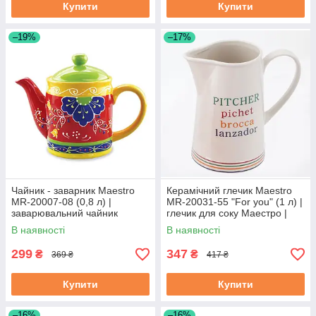
Купити
Купити
–19%
–17%
Чайник - заварник Maestro
Керамічний глечик Maestro
MR-20007-08 (0,8 л) |
MR-20031-55 "For you" (1 л) |
заварювальний чайник
глечик для соку Маестро |
Маестро | керамічний чайник
ємність для води Маестро
В наявності
В наявності
Маестро
299
347
₴
₴
369 ₴
417 ₴
Купити
Купити
–16%
–16%