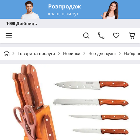
𝟏𝟎𝟎𝟎 Дрібниць
Товари та послуги
Новинки
Все для кухні
Набір н