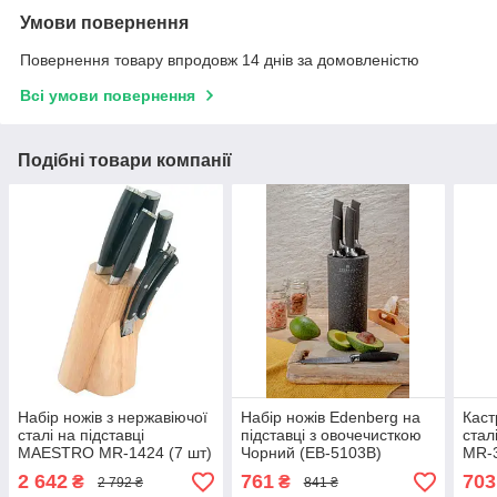
Умови повернення
Повернення товару впродовж 14 днів за домовленістю
Всі умови повернення
Подібні товари компанії
Набір ножів з нержавіючої
Набір ножів Edenberg на
Каст
сталі на підставці
підставці з овочечисткою
стал
MAESTRO MR-1424 (7 шт)
Чорний (EB-5103B)
MR-3
| кухонний ніж | ножі
посу
2 642
761
703
₴
₴
2 792 ₴
841 ₴
Маестро, Маестро
Мае