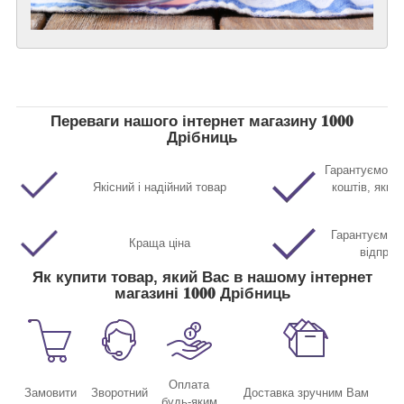
Переваги нашого інтернет магазину 𝟏𝟎𝟎𝟎
Дрібниць
Гарантуємо п
Якісний і надійний товар
коштів, якщо
Гарантуємо м
Краща ціна
відправ
Як купити товар, який Вас в нашому інтернет
магазині 𝟏𝟎𝟎𝟎 Дрібниць
Оплата
Замовити
Зворотний
Доставка зручним Вам
будь-яким