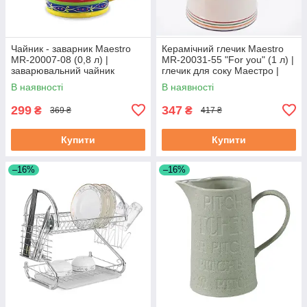
Чайник - заварник Maestro
Керамічний глечик Maestro
MR-20007-08 (0,8 л) |
MR-20031-55 "For you" (1 л) |
заварювальний чайник
глечик для соку Маестро |
Маестро | керамічний чайник
ємність для води Маестро
В наявності
В наявності
Маестро
299
347
₴
₴
369 ₴
417 ₴
Купити
Купити
–16%
–16%