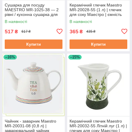
Сушарка для посуду
Керамічний глечик Maestro
MAESTRO MR-1025-38 — 2
MR-20028-55 (1 л) | глечик
рівні / кухонна сушарка для
для соку Маестро | ємність
посуду Маестро
для води Маестро
В наявності
В наявності
517
365
₴
₴
617 ₴
435 ₴
Купити
Купити
–16%
–15%
Чайник - заварник Maestro
Керамічний глечик Maestro
MR-20031-08 (0,8 л) |
MR-20032-55 Літній луг (1 л) |
заварювальний чайник
глечик для соку Маестро |