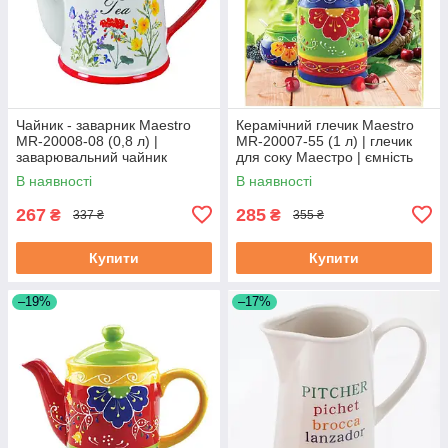
Чайник - заварник Maestro
Керамічний глечик Maestro
MR-20008-08 (0,8 л) |
MR-20007-55 (1 л) | глечик
заварювальний чайник
для соку Маестро | ємність
Маестро | керамічний чайник
для води Маестро
В наявності
В наявності
Маестро
267
285
₴
₴
337 ₴
355 ₴
Купити
Купити
–19%
–17%