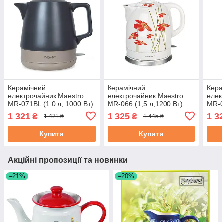
Керамічний
Керамічний
Кера
електрочайник Maestro
електрочайник Maestro
елек
MR-071BL (1.0 л, 1000 Вт)
MR-066 (1,5 л,1200 Вт)
MR-0
кухоний електричний
біло-червоний /
кухо
1 321
1 325
1 3
₴
₴
1 421 ₴
1 445 ₴
чайник Маестро
електричний чайник
чайн
Маестро
Купити
Купити
Акційні пропозиції та новинки
–21%
–20%