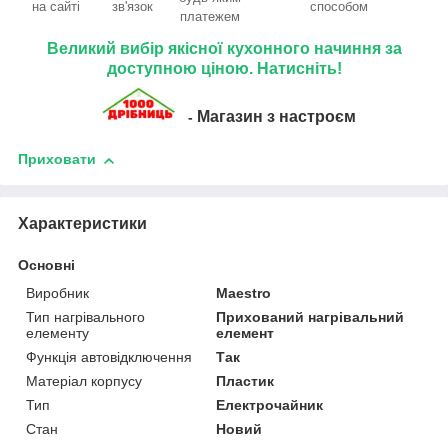
на сайті
зв'язок
способом
платежем
Великий вибір якісної кухонного начиння за
доступною ціною. Натисніть!
Магазин з настроєм
-
Приховати
Характеристики
Основні
Виробник
Maestro
Тип нагрівального
Прихований нагрівальний
елементу
елемент
Функція автовідключення
Так
Матеріал корпусу
Пластик
Тип
Електрочайник
Стан
Новий