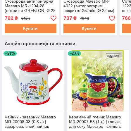
Сковорода антипригарна
Сковорода Maestro MR-
Соте
Maestro MR-1204-28
4022 (антипригарне
1223
(покриття GREBLON, Ø 28
покриття Granite, Ø 22 см)
покр
см) | сковорідка Маестро,
| сотейник Маестро,
висо
792
737
766
₴
₴
842 ₴
797 ₴
сотейник Маестро
Маестро
Мае
Купити
Купити
Акційні пропозиції та новинки
–21%
–20%
Чайник - заварник Maestro
Керамічний глечик Maestro
MR-20008-08 (0,8 л) |
MR-20007-55 (1 л) | глечик
заварювальний чайник
для соку Маестро | ємність