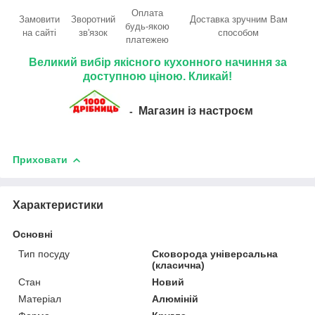
Оплата
Замовити
Зворотний
Доставка зручним Вам
будь-якою
на сайті
зв'язок
способом
платежею
Великий вибір якісного кухонного начиння за
доступною ціною. Кликай!
Магазин із настроєм
-
Приховати
Характеристики
Основні
Тип посуду
Сковорода універсальна
(класична)
Стан
Новий
Матеріал
Алюміній