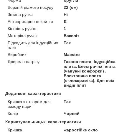
Форма
Кругла
Верхній діаметр посуду
22 (см)
Знімна ручка
Ні
Антипригарне покриття
Є
Кількість ручок
1
Матеріал ручок
Бакеліт
Підходить для індукційних
Так
плит
Виробник
Maestro
Джерело нагріву
Газова плита, Індукційна
плита, Електрична плита
(чавунні конфорки) ,
Електрична плита
(склокераміка), Для всіх
видів плит
Додаткові характеристики
Кришка з отвором для
Так
виходу пари
Колір
Чорний
Користувальницькі характеристики
Кришка
жаростійке скло