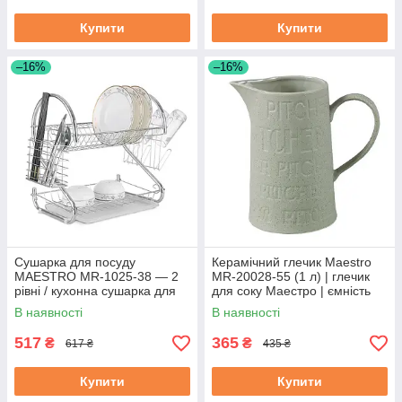
Купити
Купити
–16%
–16%
Сушарка для посуду
Керамічний глечик Maestro
MAESTRO MR-1025-38 — 2
MR-20028-55 (1 л) | глечик
рівні / кухонна сушарка для
для соку Маестро | ємність
посуду Маестро
для води Маестро
В наявності
В наявності
517
365
₴
₴
617 ₴
435 ₴
Купити
Купити