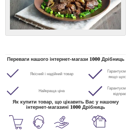
Переваги нашого інтернет-магази 𝟏𝟎𝟎𝟎 Дрібниць
Гарантуємо п
Якісний і надійний товар
якщо щось р
Гарантуємо м
Найкраща ціна
відправл
Як купити товар, що цікавить Вас у нашому
інтернет-магазині 𝟏𝟎𝟎𝟎 Дрібниць