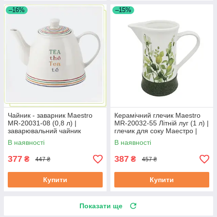
–16%
–15%
Чайник - заварник Maestro
Керамічний глечик Maestro
MR-20031-08 (0,8 л) |
MR-20032-55 Літній луг (1 л) |
заварювальний чайник
глечик для соку Маестро |
Маестро | керамічний чайник
ємність для води Маестро
В наявності
В наявності
Маестро
377
387
₴
₴
447 ₴
457 ₴
Купити
Купити
Показати ще