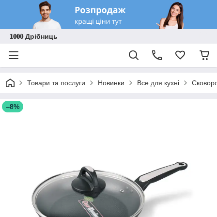
𝟏𝟎𝟎𝟎 Дрібниць
Товари та послуги
Новинки
Все для кухні
Сковоро
–8%