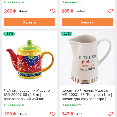
Маестро | керамічний чайник
для води Маестро
В наявності
В наявності
Маестро
267
285
₴
₴
337 ₴
355 ₴
Купити
Купити
–19%
–17%
Чайник - заварник Maestro
Керамічний глечик Maestro
MR-20007-08 (0,8 л) |
MR-20031-55 "For you" (1 л) |
заварювальний чайник
глечик для соку Маестро |
Маестро | керамічний чайник
ємність для води Маестро
В наявності
В наявності
Маестро
299
347
₴
₴
369 ₴
417 ₴