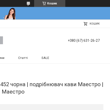
Кошик
КОШИК
+380 (67) 631-26-27
ини
Статті
SALE
52 чорна | подрібнювач кави Маестро |
и Маестро