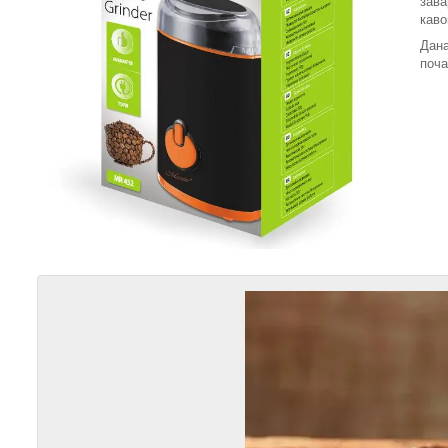
зава
каво
Дана
поча