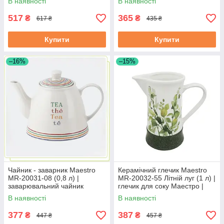
В наявності
В наявності
517
365
₴
₴
617 ₴
435 ₴
Купити
Купити
–16%
–15%
Чайник - заварник Maestro
Керамічний глечик Maestro
MR-20031-08 (0,8 л) |
MR-20032-55 Літній луг (1 л) |
заварювальний чайник
глечик для соку Маестро |
Маестро | керамічний чайник
ємність для води Маестро
В наявності
В наявності
Маестро
377
387
₴
₴
447 ₴
457 ₴