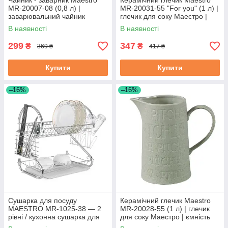
Чайник - заварник Maestro
Керамічний глечик Maestro
MR-20007-08 (0,8 л) |
MR-20031-55 "For you" (1 л) |
заварювальний чайник
глечик для соку Маестро |
Маестро | керамічний чайник
ємність для води Маестро
В наявності
В наявності
Маестро
299
347
₴
₴
369 ₴
417 ₴
Купити
Купити
–16%
–16%
Сушарка для посуду
Керамічний глечик Maestro
MAESTRO MR-1025-38 — 2
MR-20028-55 (1 л) | глечик
рівні / кухонна сушарка для
для соку Маестро | ємність
посуду Маестро
для води Маестро