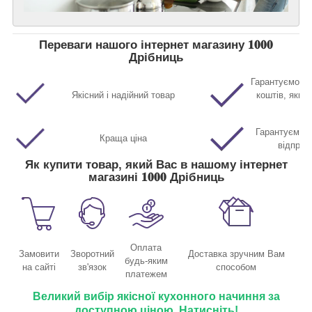
Переваги нашого інтернет магазину 𝟏𝟎𝟎𝟎
Дрібниць
Гарантуємо п
Якісний і надійний товар
коштів, якщо
Гарантуємо м
Краща ціна
відправ
Як купити товар, який Вас в нашому інтернет
магазині 𝟏𝟎𝟎𝟎 Дрібниць
Оплата
Замовити
Зворотний
Доставка зручним Вам
будь-яким
на сайті
зв'язок
способом
платежем
Великий вибір якісної кухонного начиння за
доступною ціною. Натисніть!