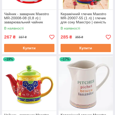
Чайник - заварник Maestro
Керамічний глечик Maestro
MR-20008-08 (0,8 л) |
MR-20007-55 (1 л) | глечик
заварювальний чайник
для соку Маестро | ємність
Маестро | керамічний чайник
для води Маестро
В наявності
В наявності
Маестро
267
285
₴
₴
337 ₴
355 ₴
Купити
Купити
–19%
–17%