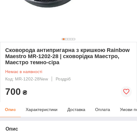
Сковорода антипригарна з кришкою Rainbow
Maestro MR-1202-28 | сковорідка Маестро,
Маестро темно-сіра
Немає в наявності
Код: MR-1202-28New
Роздріб
700
₴
Опис
Характеристики
Доставка
Оплата
Умови п
Опис