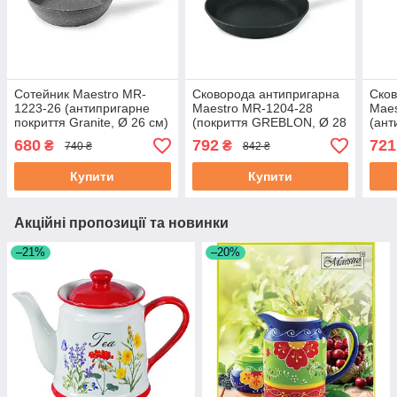
Сотейник Maestro MR-
Сковорода антипригарна
Сков
1223-26 (антипригарне
Maestro MR-1204-28
Maes
покриття Granite, Ø 26 см)
(покриття GREBLON, Ø 28
(ант
| висока сковорода
см) | сковорідка Маестро,
Quan
680
792
721
₴
₴
740 ₴
842 ₴
Маестро, Маестро
сотейник Маестро
соте
Мае
Купити
Купити
Акційні пропозиції та новинки
–21%
–20%