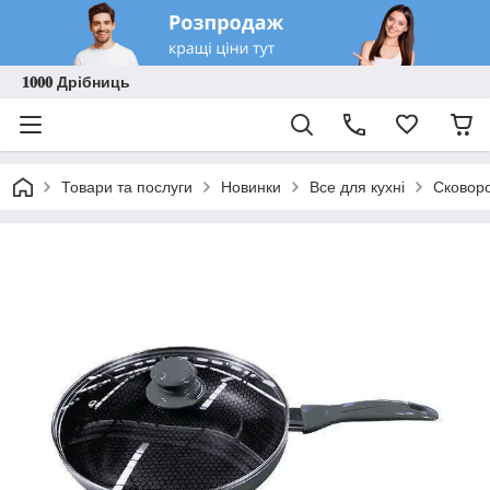
𝟏𝟎𝟎𝟎 Дрібниць
Товари та послуги
Новинки
Все для кухні
Сковоро