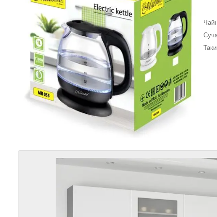
Чайн
Суча
Таки