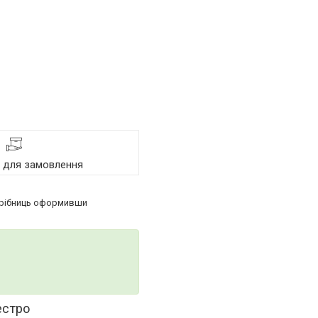
я для замовлення
 Дрібниць оформивши
естро