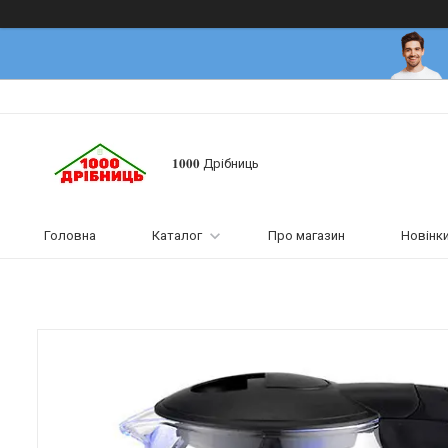
𝟏𝟎𝟎𝟎 Дрібниць
Головна
Каталог
Про магазин
Новінк