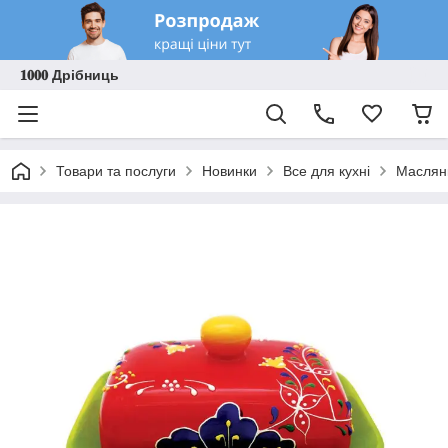
𝟏𝟎𝟎𝟎 Дрібниць
Товари та послуги
Новинки
Все для кухні
Маслянк