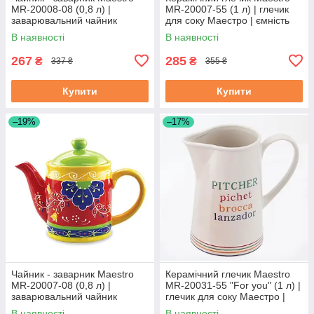
MR-20008-08 (0,8 л) |
MR-20007-55 (1 л) | глечик
заварювальний чайник
для соку Маестро | ємність
Маестро | керамічний чайник
для води Маестро
В наявності
В наявності
Маестро
267
285
₴
₴
337 ₴
355 ₴
Купити
Купити
–19%
–17%
Чайник - заварник Maestro
Керамічний глечик Maestro
MR-20007-08 (0,8 л) |
MR-20031-55 "For you" (1 л) |
заварювальний чайник
глечик для соку Маестро |
Маестро | керамічний чайник
ємність для води Маестро
В наявності
В наявності