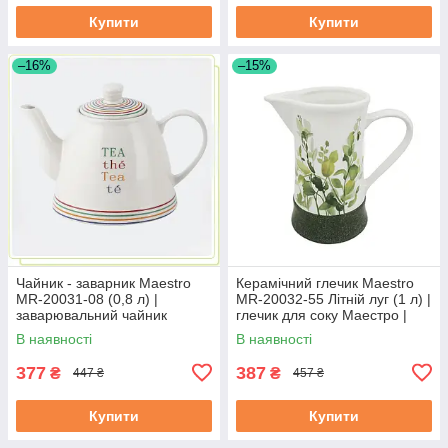
Купити
Купити
–16%
–15%
Чайник - заварник Maestro
Керамічний глечик Maestro
MR-20031-08 (0,8 л) |
MR-20032-55 Літній луг (1 л) |
заварювальний чайник
глечик для соку Маестро |
Маестро | керамічний чайник
ємність для води Маестро
В наявності
В наявності
Маестро
377
387
₴
₴
447 ₴
457 ₴
Купити
Купити