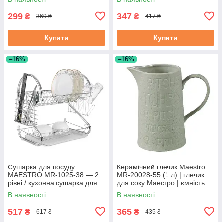
Маестро
299
347
₴
₴
369 ₴
417 ₴
Купити
Купити
–16%
–16%
Сушарка для посуду
Керамічний глечик Maestro
MAESTRO MR-1025-38 — 2
MR-20028-55 (1 л) | глечик
рівні / кухонна сушарка для
для соку Маестро | ємність
посуду Маестро
для води Маестро
В наявності
В наявності
517
365
₴
₴
617 ₴
435 ₴