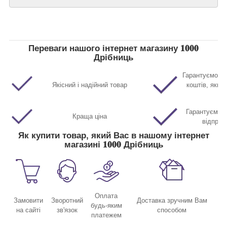
Переваги нашого інтернет магазину 𝟏𝟎𝟎𝟎
Дрібниць
Гарантуємо п
Якісний і надійний товар
коштів, якщо
Гарантуємо м
Краща ціна
відправ
Як купити товар, який Вас в нашому інтернет
магазині 𝟏𝟎𝟎𝟎 Дрібниць
Оплата
Замовити
Зворотний
Доставка зручним Вам
будь-яким
на сайті
зв'язок
способом
платежем