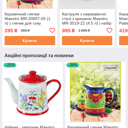
Керамічний глечик
Каструля з нержавіючої
Кера
Maestro MR-20007-55 (1
сталі з кришкою Maestro
Maes
л) | глечик для соку
MR-3519-22 (4.5 л) | набір
Patt
Маестро | ємність для
посуду Маестро | каструлі
соку
285
995
419
₴
₴
355 ₴
1 095 ₴
води Маестро
Маестро
для 
Купити
Купити
Акційні пропозиції та новинки
–21%
–20%
Чайник - заварник Maestro
Керамічний глечик Maestro