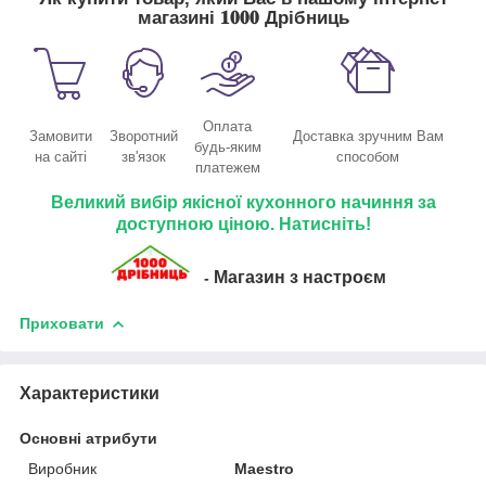
магазині 𝟏𝟎𝟎𝟎 Дрібниць
Оплата
Замовити
Зворотний
Доставка зручним Вам
будь-яким
на сайті
зв'язок
способом
платежем
Великий вибір якісної кухонного начиння за
доступною ціною. Натисніть!
Магазин з настроєм
-
Приховати
Характеристики
Основні атрибути
Виробник
Maestro