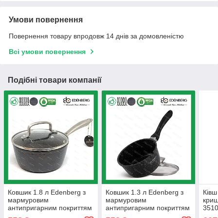
Умови повернення
Повернення товару впродовж 14 днів за домовленістю
Всі умови повернення
Подібні товари компанії
Ковшик 1.8 л Edenberg з
Ковшик 1.3 л Edenberg з
Ківш
мармуровим
мармуровим
кри
антипригарним покриттям
антипригарним покриттям
3510
литий алюміній з кришкою
литий алюміній (EB-8044)
Маес