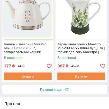
Чайник - заварник Maestro
Керамічний глечик Maestro
MR-20031-08 (0,8 л) |
MR-20032-55 Літній луг (1 л) |
заварювальний чайник
глечик для соку Маестро |
Маестро | керамічний чайник
ємність для води Маестро
В наявності
В наявності
Маестро
377
387
₴
₴
447 ₴
457 ₴
Купити
Купити
Показати ще
Про нас