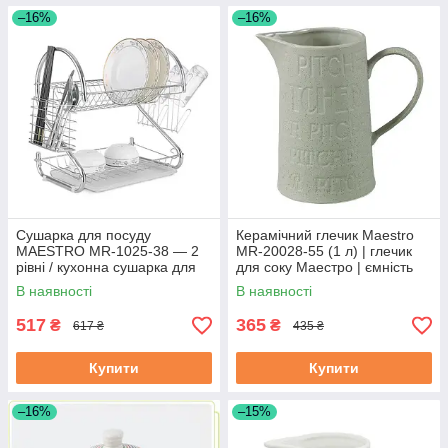
–16%
–16%
Сушарка для посуду
Керамічний глечик Maestro
MAESTRO MR-1025-38 — 2
MR-20028-55 (1 л) | глечик
рівні / кухонна сушарка для
для соку Маестро | ємність
посуду Маестро
для води Маестро
В наявності
В наявності
517
365
₴
₴
617 ₴
435 ₴
Купити
Купити
–16%
–15%