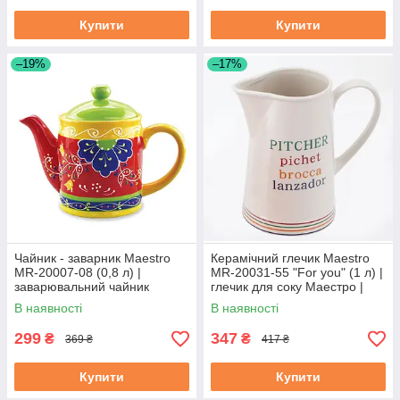
Купити
Купити
–19%
–17%
Чайник - заварник Maestro
Керамічний глечик Maestro
MR-20007-08 (0,8 л) |
MR-20031-55 "For you" (1 л) |
заварювальний чайник
глечик для соку Маестро |
Маестро | керамічний чайник
ємність для води Маестро
В наявності
В наявності
Маестро
299
347
₴
₴
369 ₴
417 ₴
Купити
Купити