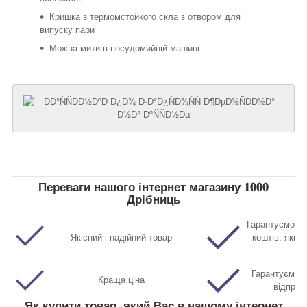
Кришка з термомстойкого скла з отвором для
випуску пари
Можна мити в посудомийній машині
Переваги нашого інтернет магазину 𝟏𝟎𝟎𝟎
Дрібниць
Гарантуємо п
Якісний і надійний товар
коштів, якщо
Гарантуємо м
Краща ціна
відправ
Як купити товар, який Вас в нашому інтернет