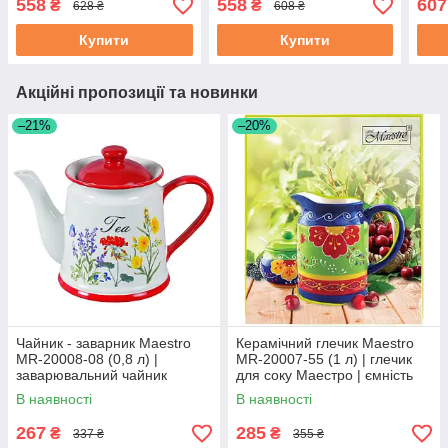
558
558
607
₴
₴
628 ₴
608 ₴
18 см (EB-3674)
Купити
Купити
Акційні пропозиції та новинки
–21%
–20%
Чайник - заварник Maestro
Керамічний глечик Maestro
MR-20008-08 (0,8 л) |
MR-20007-55 (1 л) | глечик
заварювальний чайник
для соку Маестро | ємність
Маестро | керамічний чайник
для води Маестро
В наявності
В наявності
Маестро
267
285
₴
₴
337 ₴
355 ₴