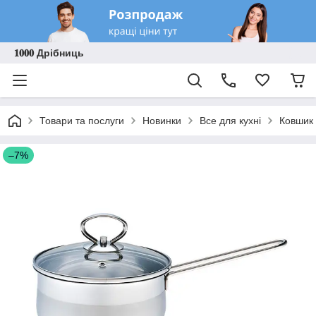
𝟏𝟎𝟎𝟎 Дрібниць
Товари та послуги
Новинки
Все для кухні
Ковшик 
–7%