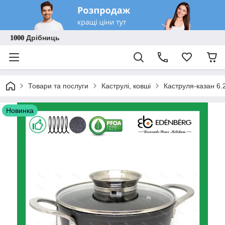
𝟏𝟎𝟎𝟎 Дрібниць
Товари та послуги
Каструлі, ковші
Каструля-казан 6.
Новинка