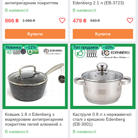
антипригарним покриттям
Edenberg 2.1 л (EB-3723)
литий алюміній 24 см (EB-
В наявності
В наявності
8159)
866
479
₴
₴
1 066 ₴
549 ₴
Купити
Купити
Новинка
–11%
Топ продажів
–10%
Ковшик 1.8 л Edenberg з
Каструля 0.8 л з нержавіючої
мармуровим антипригарним
сталі з кришкою Edenberg
покриттям литий алюміній з
(EB-3001)
кришкою 18 см (EB-3674)
В наявності
В наявності