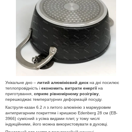
Унікальне дно –
литий алюмінієвий диск
на дні посилює
теплопровідність і
економить витрати енергії
на
приготування,
сприяє рівномірному розігріву
,
перешкоджає температурних деформацій посуду.
Каструля-казан 6.2 л з литого алюмінію з мармуровим
антипригарним покриттям і кришкою Edenberg 28 см (EB-
3966) сумісний з усіма видами плит, у тому числі
індукційними, його можна використовувати в духовці.
Придатний для миття в посудомийній машині.