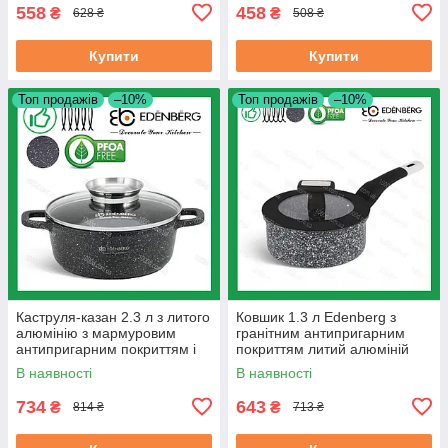
558
458
₴
₴
628 ₴
508 ₴
Купити
Купити
Топ продажів
–10%
Топ продажів
–10%
Каструля-казан 2.3 л з литого
Ковшик 1.3 л Edenberg з
алюмінію з мармуровим
гранітним антипригарним
антипригарним покриттям і
покриттям литий алюміній
кришкою Edenberg 20 см
(EB-3327)
В наявності
В наявності
(EB-8116)
734
643
₴
₴
814 ₴
713 ₴