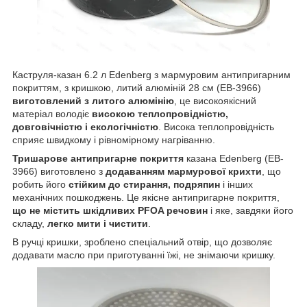
Каструля-казан 6.2 л Edenberg з мармуровим антипригарним
покриттям, з кришкою, литий алюміній 28 см (EB-3966)
виготовлений з литого алюмінію
, це високоякісний
матеріал володіє
високою теплопровідністю,
довговічністю і екологічністю
. Висока теплопровідність
сприяє швидкому і рівномірному нагріванню.
Тришарове антипригарне покриття
казана Edenberg (EB-
3966) виготовлено з
додаванням мармурової крихти
, що
робить його
стійким до стирання, подряпин
і інших
механічних пошкоджень. Це якісне антипригарне покриття,
що не містить шкідливих PFOA речовин
і яке, завдяки його
складу,
легко мити і чистити
.
В ручці кришки, зроблено спеціальний отвір, що дозволяє
додавати масло при приготуванні їжі, не знімаючи кришку.