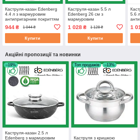
Каструля-казан Edenberg
Каструля-казан 5.5 л
Каст
4.4 л з мармуровим
Edenberg 26 см з
5.6 
антипригарним покриттям
мармуровим
анти
литий алюміній 24 см (EB-
антипригарним покриттям
лити
944
1 028
1 0
₴
₴
1 044 ₴
1 128 ₴
8118)
з литого алюмінію (EB-
8119
8114)
Купити
Купити
Акційні пропозиції та новинки
–19%
Топ продажів
–13%
Каструля-казан 2.5 л
Edenberg з мармуровим
Каструля з кришкою