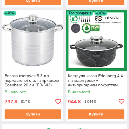
Купити
Купити
–10%
Топ продажів
–10%
Висока каструля 5.3 л з
Каструля-казан Edenberg 4.4
нержавіючої сталі з кришкою
л з мармуровим
Edenberg 20 см (EB-542)
антипригарним покриттям
литий алюміній 24 см (EB-
В наявності
В наявності
8118)
737
944
₴
₴
817 ₴
1 044 ₴
Купити
Купити