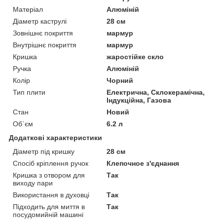
Матеріал
Алюміній
Діаметр каструлі
28 см
Зовнішнє покриття
мармур
Внутрішнє покриття
мармур
Кришка
жаростійке скло
Ручка
Алюміній
Колір
Чорний
Тип плити
Електрична, Склокерамічна,
Індукційна, Газова
Стан
Новий
Об`єм
6.2 л
Додаткові характеристики
Діаметр під кришку
28 см
Спосіб кріплення ручок
Клепочное з'єднання
Кришка з отвором для
Так
виходу пари
Використання в духовці
Так
Підходить для миття в
Так
посудомийній машині