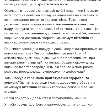
своєму складу,
це покриття легко мити
.
Отримані в процесі експлуатації дрібні подряпини і невеликі
потертості на поверхні посуду не впливають на властивості
антипригарного покриття і довговічність. Таке покриття
дозволяє готувати здорову їжу
з мінімальною кількістю
жиру
, продукти не пригорають і
зберігають свій смак
. Це є
гарантією
приготування здорової та корисної їжі
, мінімум
води і масла дозволить зберегти
максимум вітамінів
та
інших корисних речовин у ваших стравах.
При виготовленні дна посуду, в даній моделі використовується
новинка компанії -
Turbo Induction,
це новий литий
алюмінієвий диск, який підвищує енергоефективність при
використанні на індукційних плитах. Завдяки цьому диску
підвищується теплопровідність, він сприяє рівномірному
розігріву, перешкоджає температурних деформацій.
Такий посуд
є гарантією приготування здорової та
корисної їжі
, мінімум води і масла
дозволить зберегти
максимум вітамінів
та інших корисних речовин у ваших
стравах.
Посуд придатний для миття в посудомийній машині.
У набір посуду Edenberg з мармуровим антипригарним