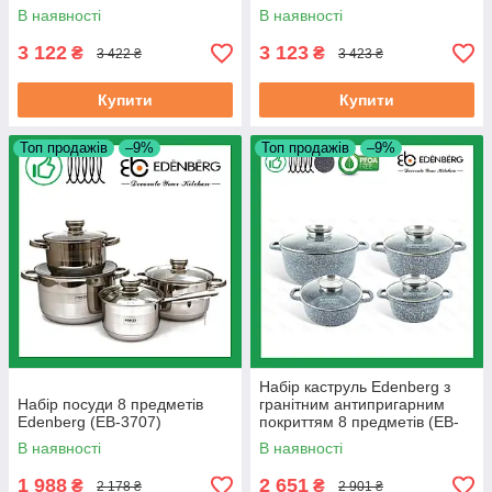
В наявності
В наявності
3 122
3 123
₴
₴
3 422 ₴
3 423 ₴
Купити
Купити
Топ продажів
–9%
Топ продажів
–9%
Набір каструль Edenberg з
Набір посуди 8 предметів
гранітним антипригарним
Edenberg (EB-3707)
покриттям 8 предметів (EB-
8035)
В наявності
В наявності
1 988
2 651
₴
₴
2 178 ₴
2 901 ₴