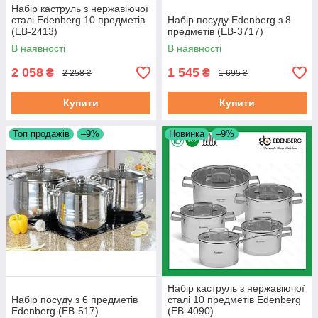
Набір каструль з нержавіючої
сталі Edenberg 10 предметів
Набір посуду Edenberg з 8
(EB-2413)
предметів (EB-3717)
В наявності
В наявності
2 058
1 545
₴
₴
2 258 ₴
1 695 ₴
Купити
Купити
Топ продажів
–9%
Новинка
–9%
Набір каструль з нержавіючої
Набір посуду з 6 предметів
сталі 10 предметів Edenberg
Edenberg (EB-517)
(EB-4090)