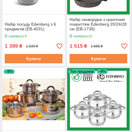
Набір сковорідок з гранітним
Набір посуду Edenberg з 6
покриттям Edenberg 20/24/28
предметів (EB-4031)
см (EB-1738)
В наявності
В наявності
1 399
1 515
₴
₴
1 539 ₴
1 665 ₴
Купити
Купити
–9%
Топ продажів
–9%