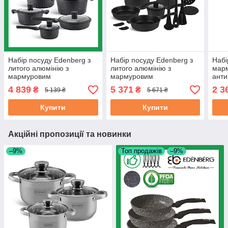
Набір посуду Edenberg з
Набір посуду Edenberg з
Набі
литого алюмінію з
литого алюмінію з
мар
мармуровим
мармуровим
анти
антипригарним покриттям
антипригарним покриттям
6 пр
4 839
5 371
2 3
₴
₴
5 139 ₴
5 671 ₴
10 предметів (EB-9186)
17 предметів(EB-5645)
алюм
8140
Купити
Купити
Акційні пропозиції та новинки
–9%
Топ продажів
–9%