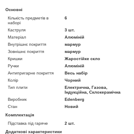
Основні
Кількість предметів в
6
наборі
Каструля
3 шт.
Матеріал
Алюміній
Внутрішнє покриття
мармур
Зовнішнє покриття
мармур
Кришки
Жаростійке скло
Ручки
Алюміній
Антипригарне покриття
Весь набір
Колір
Чорний
Тип плити
Електрична, Газова,
Індукційна, Склокерамічна
Виробник
Edenberg
Стан
Новий
Комплектація
Підставка під гаряче
2 шт.
Додаткові характеристики